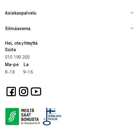
Asiakaspalvelu
Silmäasema
Hei, ota yhteyttä
Soita
010 190 200
Ma–pe La
8–18 9–16