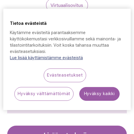
Virtuaalisovitus
Tietoa evästeistä
Käytämme evästeitä parantaaksemme
käyttökokemustasi verkkosivuillamme sekä mainonta- ja
tilastointitarkoituksiin. Voit koska tahansa muuttaa
Ray-Ban 4474D, 710/87
evästeasetuksiasi.
Lue lisää käyttämistämme evästeistä
54 - 18 - 145
Evästeasetukset
149,00 €
Hyväksy välttämättömät
Hyväksy kaikki
Synttäriale: erä merkkiaurinkolaseja –50 %,
katso alennetut tuotteet!