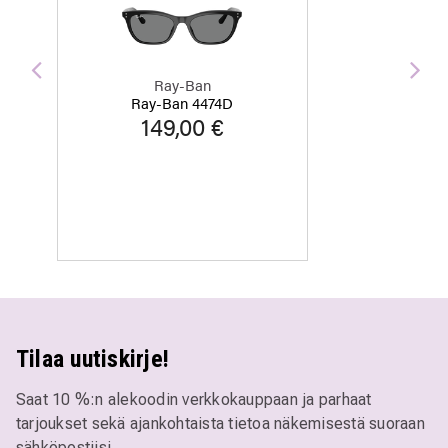
Edellinen
Seu
Ray-Ban
Ray-Ban 4474D
149,00 €
Tilaa uutiskirje!
Saat 10 %:n alekoodin verkkokauppaan ja parhaat
tarjoukset sekä ajankohtaista tietoa näkemisestä suoraan
sähköpostiisi.