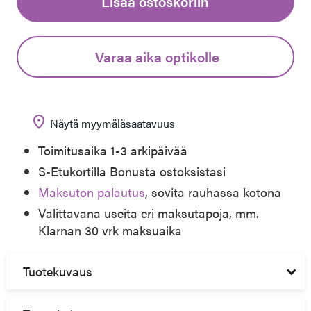
Lisää ostoskoriin
Varaa aika optikolle
location_on
Näytä myymäläsaatavuus
Toimitusaika 1-3 arkipäivää
S-Etukortilla Bonusta ostoksistasi
Maksuton palautus
, sovita rauhassa kotona
Valittavana useita eri maksutapoja, mm.
Klarnan 30 vrk maksuaika
Tuotekuvaus