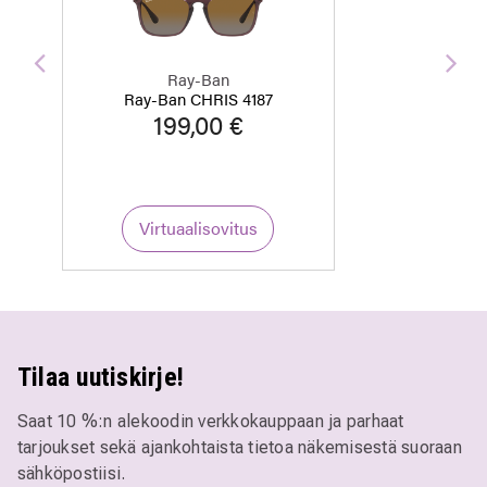
Edellinen
Seu
Ray-Ban
Ray-Ban CHRIS 4187
199,00 €
Virtuaalisovitus
Tilaa uutiskirje!
Saat 10 %:n alekoodin verkkokauppaan ja parhaat
tarjoukset sekä ajankohtaista tietoa näkemisestä suoraan
sähköpostiisi.