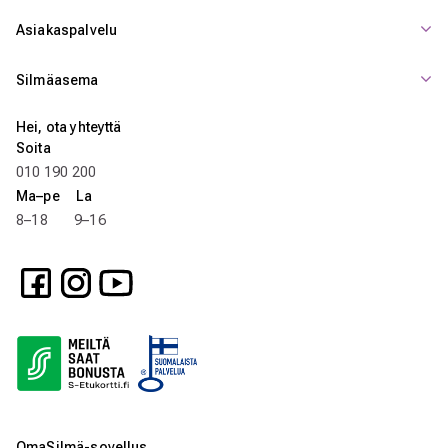
Asiakaspalvelu
Silmäasema
Hei, ota yhteyttä
Soita
010 190 200
Ma–pe La
8–18 9–16
OmaSilmä-sovellus