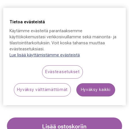
Tietoa evästeistä
Käytämme evästeitä parantaaksemme
Ray-Ban BOYFRIEND
käyttökokemustasi verkkosivuillamme sekä mainonta- ja
tilastointitarkoituksiin. Voit koska tahansa muuttaa
4147, 601/32 60 - 15 -
evästeasetuksiasi.
Lue lisää käyttämistämme evästeistä
145
189,00 €
Evästeasetukset
Hyväksy välttämättömät
Hyväksy kaikki
Synttäriale: erä merkkiaurinkolaseja –50 %,
katso alennetut tuotteet!
Lisää ostoskoriin