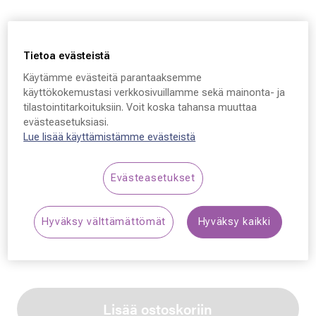
Tietoa evästeistä
Käytämme evästeitä parantaaksemme
Ray-Ban Clubmaster
käyttökokemustasi verkkosivuillamme sekä mainonta- ja
tilastointitarkoituksiin. Voit koska tahansa muuttaa
3016, 601S4E 51 - 21 -
evästeasetuksiasi.
Lue lisää käyttämistämme evästeistä
145
189,00 €
Evästeasetukset
Synttäriale: erä merkkiaurinkolaseja –50 %,
Hyväksy välttämättömät
Hyväksy kaikki
katso alennetut tuotteet!
Lisää ostoskoriin