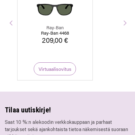
Edellinen
Seu
Ray-Ban
Ray-Ban 4468
209,00 €
Virtuaalisovitus
Tilaa uutiskirje!
Saat 10 %:n alekoodin verkkokauppaan ja parhaat
tarjoukset sekä ajankohtaista tietoa näkemisestä suoraan