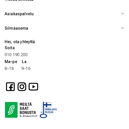
Asiakaspalvelu
Silmäasema
Hei, ota yhteyttä
Soita
010 190 200
Ma–pe La
8–18 9–16