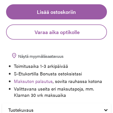
Lisää ostoskoriin
Varaa aika optikolle
location_on
Näytä myymäläsaatavuus
Toimitusaika 1-3 arkipäivää
S-Etukortilla Bonusta ostoksistasi
Maksuton palautus
, sovita rauhassa kotona
Valittavana useita eri maksutapoja, mm.
Klarnan 30 vrk maksuaika
Tuotekuvaus