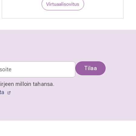
Virtuaalisovitus
Tilaa
irjeen milloin tahansa.
sta