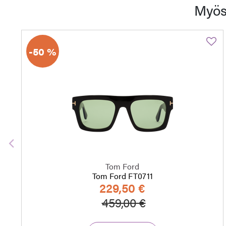
Myös
-50 %
Edellinen
Tom Ford
Tom Ford FT0711
229,50 €
Hinta alennettu
Alennettu hint
459,00 €