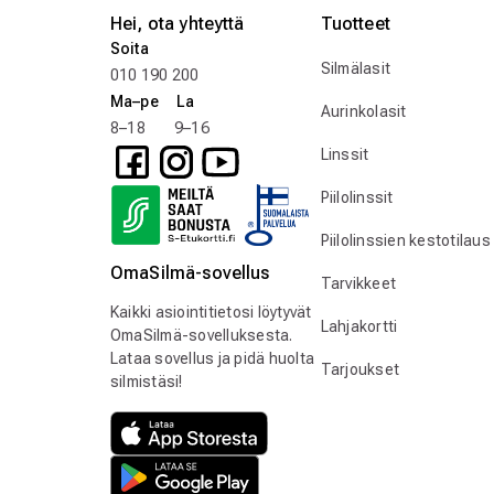
Hei, ota yhteyttä
Tuotteet
Soita
Silmälasit
010 190 200
Ma–pe La
Aurinkolasit
8–18 9–16
Linssit
Piilolinssit
Piilolinssien kestotilaus
OmaSilmä-sovellus
Tarvikkeet
Kaikki asiointitietosi löytyvät
Lahjakortti
OmaSilmä-sovelluksesta.
Lataa sovellus ja pidä huolta
Tarjoukset
silmistäsi!