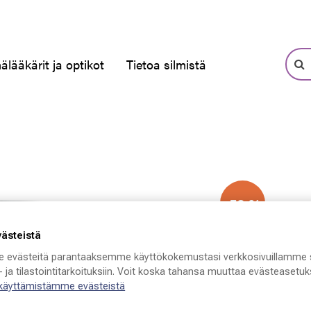
älääkärit ja optikot
Tietoa silmistä
-50 %
västeistä
 evästeitä parantaaksemme käyttökokemustasi verkkosivuillamme 
 ja tilastointitarkoituksiin. Voit koska tahansa muuttaa evästeasetuks
 käyttämistämme evästeistä