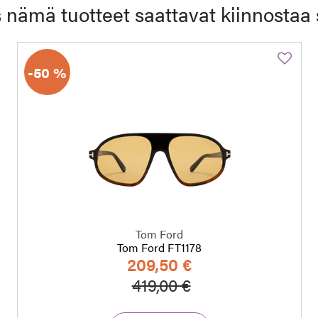
 nämä tuotteet saattavat kiinnostaa 
-50 %
Tom Ford
Tom Ford FT1178
209,50 €
a
Hinta alennettu
Alennettu hinta
419,00 €