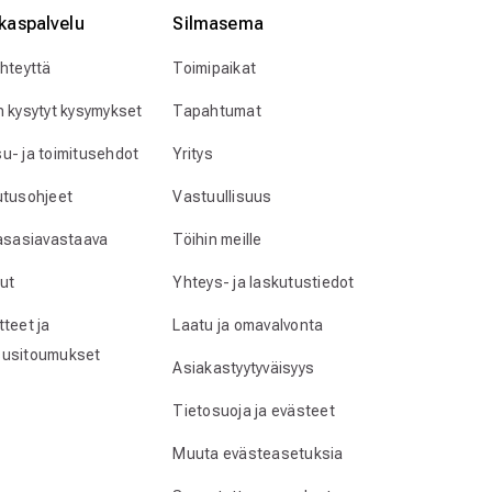
kaspalvelu
Silmӓasema
yhteyttä
Toimipaikat
n kysytyt kysymykset
Tapahtumat
u- ja toimitusehdot
Yritys
utusohjeet
Vastuullisuus
lasasiavastaava
Töihin meille
ut
Yhteys- ja laskutustiedot
teet ja
Laatu ja omavalvonta
usitoumukset
Asiakastyytyväisyys
Tietosuoja ja evästeet
Muuta evästeasetuksia