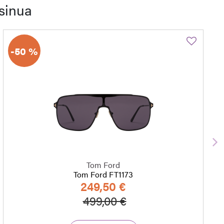
sinua
-50 %
S
Tom Ford
Tom Ford FT1173
249,50 €
Hinta alennettu
Alennettu hinta
499,00 €