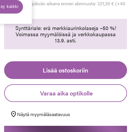
Alin hinta 30 päivän aikana ennen alennusta: 321,30 € (+40
sy kaikki
%)
euraava
Synttäriale: erä merkkiaurinkolaseja –50 %!
Voimassa myymälöissä ja verkkokaupassa
13.9. asti.
Lisää ostoskoriin
Varaa aika optikolle
location_on
Näytä myymäläsaatavuus