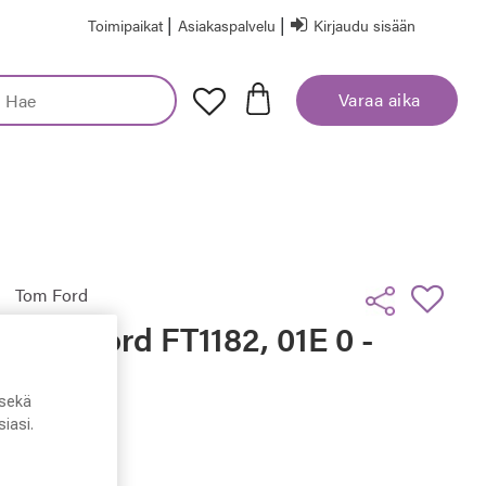
|
|
Toimipaikat
Asiakaspalvelu
Kirjaudu sisään
Varaa aika
Tom Ford
Tom Ford FT1182, 01E 0 -
0 - 145
sekä
229,50 €
iasi.
Hinta alennettu
Alennettu hinta
459,00 €