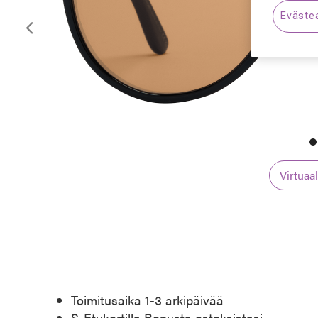
Eväste
Edellinen
Virtuaa
Toimitusaika 1-3 arkipäivää
S-Etukortilla Bonusta ostoksistasi