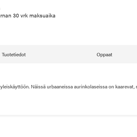
a
arnan 30 vrk maksuaika
Tuotetiedot
Oppaat
 yleiskäyttöön. Näissä urbaaneissa aurinkolaseissa on kaareva