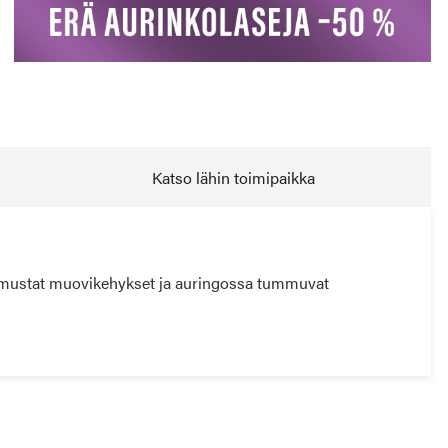
Katso lähin toimipaikka
t, mustat muovikehykset ja auringossa tummuvat