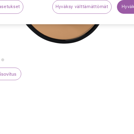
asetukset
Hyväksy välttämättömät
Hyväk
S
lisovitus