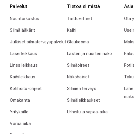
Palvelut
Tietoa silmistä
Asia
Näöntarkastus
Taittovirheet
Ota 
Silmälääkärit
Kaihi
Usei
Julkiset silmäterveyspalvelut
Glaukooma
Maks
Laserleikkaus
Lasten ja nuorten näkö
Pala
Linssileikkaus
Silmäoireet
Poti
Kaihileikkaus
Näköhäiriöt
Taku
Kotihoito-ohjeet
Silmien terveys
Lähet
maks
Omakanta
Silmäleikkaukset
Yrityksille
Urheilu ja vapaa-aika
Varaa aika