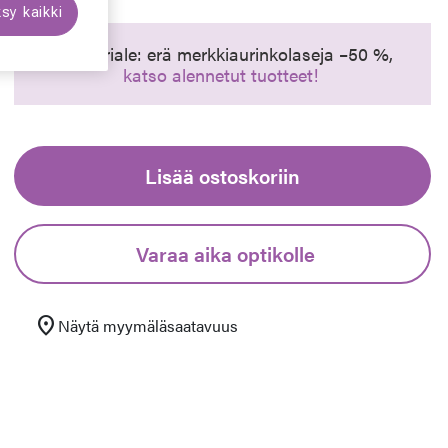
sy kaikki
euraava
Synttäriale: erä merkkiaurinkolaseja –50 %,
katso alennetut tuotteet!
Lisää ostoskoriin
Varaa aika optikolle
location_on
Näytä myymäläsaatavuus