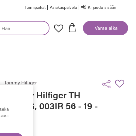
|
|
Toimipaikat
Asiakaspalvelu
Kirjaudu sisään
Varaa aika
Tommy Hilfiger
Tommy Hilfiger TH
2089/S, 003IR 56 - 19 -
sekä
145
iasi.
179,00 €