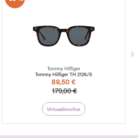
S
Tommy Hilfiger
Tommy Hilfiger TH 2126/S
89,50 €
Hinta alennettu
Alennettu hinta
179,00 €
Virtuaalisovitus