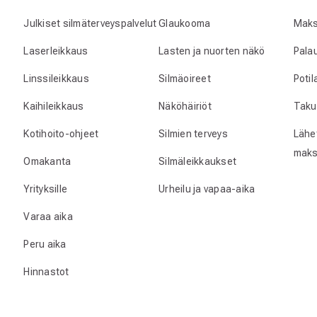
Julkiset silmäterveyspalvelut
Glaukooma
Maks
Laserleikkaus
Lasten ja nuorten näkö
Pala
Linssileikkaus
Silmäoireet
Poti
Kaihileikkaus
Näköhäiriöt
Taku
Kotihoito-ohjeet
Silmien terveys
Lähet
maks
Omakanta
Silmäleikkaukset
Yrityksille
Urheilu ja vapaa-aika
Varaa aika
Peru aika
Hinnastot