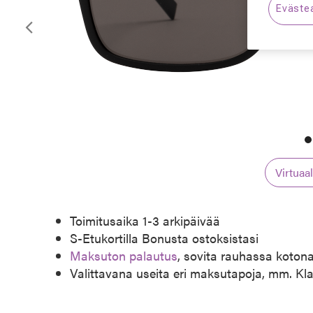
Eväste
Edellinen
Virtuaa
Toimitusaika 1-3 arkipäivää
S-Etukortilla Bonusta ostoksistasi
Maksuton palautus
, sovita rauhassa koton
Valittavana useita eri maksutapoja, mm. Kl