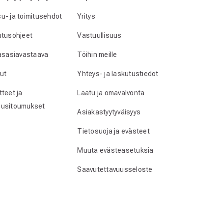
u- ja toimitusehdot
Yritys
utusohjeet
Vastuullisuus
lasasiavastaava
Töihin meille
ut
Yhteys- ja laskutustiedot
teet ja
Laatu ja omavalvonta
usitoumukset
Asiakastyytyväisyys
Tietosuoja ja evästeet
Muuta evästeasetuksia
Saavutettavuusseloste