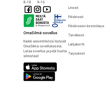
8–18 9–16
Linssit
Piilolinssit
Piilolinssien kestotilaus
OmaSilmä-sovellus
Tarvikkeet
Kaikki asiointitietosi löytyvät
Lahjakortti
OmaSilmä-sovelluksesta.
Lataa sovellus ja pidä huolta
Tarjoukset
silmistäsi!