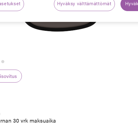
asetukset
Hyväksy välttämättömät
Hyväk
S
lisovitus
a
arnan 30 vrk maksuaika