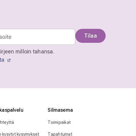
Tilaa
irjeen milloin tahansa.
sta
kaspalvelu
Silmӓasema
yhteyttä
Toimipaikat
n kysytyt kysymykset
Tapahtumat