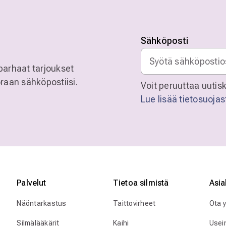
Sähköposti
parhaat tarjoukset
raan sähköpostiisi.
Voit peruuttaa uutisk
Lue lisää tietosuoja
Palvelut
Tietoa silmistä
Asia
Näöntarkastus
Taittovirheet
Ota 
Silmälääkärit
Kaihi
Usei