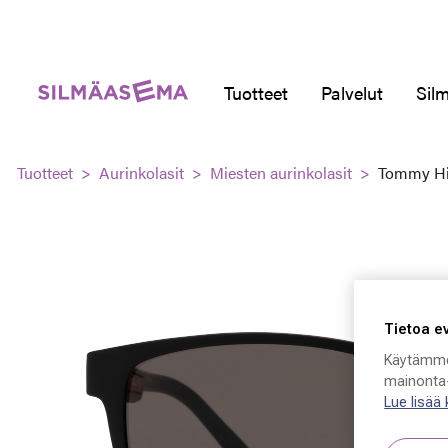
Tuotteet
Palvelut
Silm
Tuotteet
Aurinkolasit
Miesten aurinkolasit
Tommy Hil
Tietoa e
Käytämme
mainonta-
Lue lisää