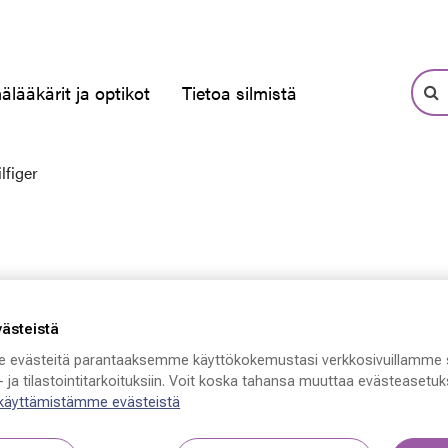
älääkärit ja optikot
Tietoa silmistä
figer
västeistä
 evästeitä parantaaksemme käyttökokemustasi verkkosivuillamme 
 ja tilastointitarkoituksiin. Voit koska tahansa muuttaa evästeasetuks
 käyttämistämme evästeistä