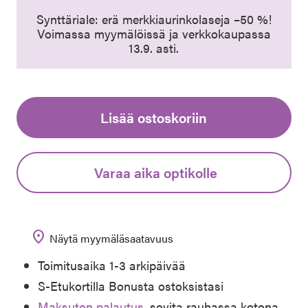
Synttäriale: erä merkkiaurinkolaseja –50 %!
Voimassa myymälöissä ja verkkokaupassa
13.9. asti.
Lisää ostoskoriin
Varaa aika optikolle
location_on
Näytä myymäläsaatavuus
Toimitusaika 1-3 arkipäivää
S-Etukortilla Bonusta ostoksistasi
Maksuton palautus
, sovita rauhassa kotona