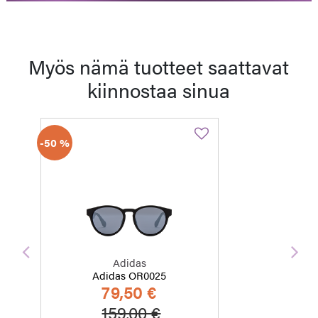
Myös nämä tuotteet saattavat
kiinnostaa sinua
-50 %
Edellinen
Seu
Adidas
Adidas OR0025
79,50 €
Hinta alennettu
Alennettu hinta
159,00 €