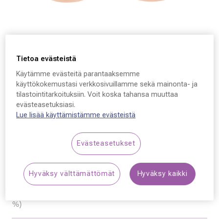
Tietoa evästeistä
Käytämme evästeitä parantaaksemme
käyttökokemustasi verkkosivuillamme sekä mainonta- ja
tilastointitarkoituksiin. Voit koska tahansa muuttaa
Bollé
evästeasetuksiasi.
Lue lisää käyttämistämme evästeistä
Bollé Talent BS017007
51 - 22 - 135
Evästeasetukset
49,50 €
Hinta alennettu
Alennettu hinta
99,00 €
Hyväksy välttämättömät
Hyväksy kaikki
Alin hinta 30 päivän aikana ennen alennusta: 69,30 € (+40
%)