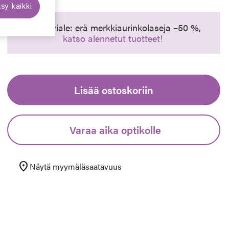
sy kaikki
euraava
Synttäriale: erä merkkiaurinkolaseja –50 %,
katso alennetut tuotteet!
Lisää ostoskoriin
Varaa aika optikolle
location_on
Näytä myymäläsaatavuus