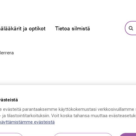
älääkärit ja optikot
Tietoa silmistä
Herrera
västeistä
 evästeitä parantaaksemme käyttökokemustasi verkkosivuillamme 
 ja tilastointitarkoituksiin. Voit koska tahansa muuttaa evästeasetuks
 käyttämistämme evästeistä