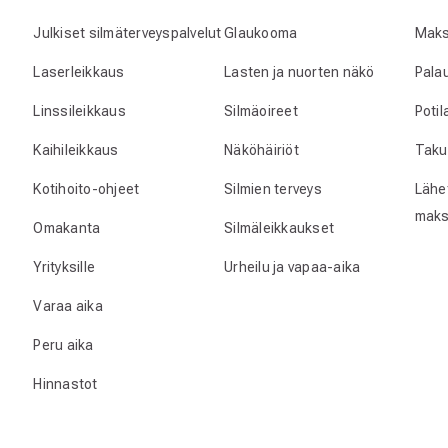
Julkiset silmäterveyspalvelut
Glaukooma
Maks
Laserleikkaus
Lasten ja nuorten näkö
Pala
Linssileikkaus
Silmäoireet
Poti
Kaihileikkaus
Näköhäiriöt
Taku
Kotihoito-ohjeet
Silmien terveys
Lähet
maks
Omakanta
Silmäleikkaukset
Yrityksille
Urheilu ja vapaa-aika
Varaa aika
Peru aika
Hinnastot