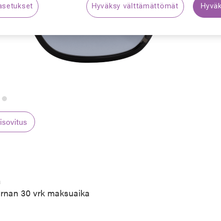
asetukset
Hyväksy välttämättömät
Hyväk
S
lisovitus
a
arnan 30 vrk maksuaika