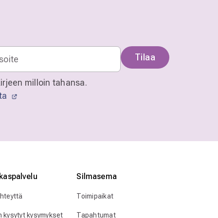
Tilaa
irjeen milloin tahansa.
sta
kaspalvelu
Silmӓasema
yhteyttä
Toimipaikat
n kysytyt kysymykset
Tapahtumat