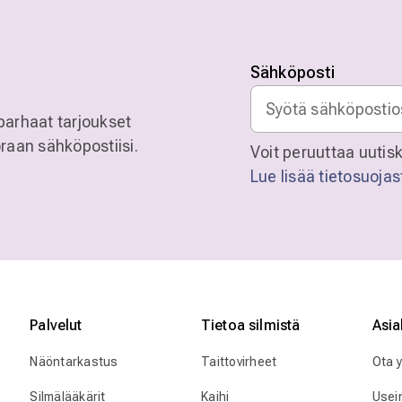
Sähköposti
parhaat tarjoukset
raan sähköpostiisi.
Voit peruuttaa uutisk
Lue lisää tietosuoja
Palvelut
Tietoa silmistä
Asia
Näöntarkastus
Taittovirheet
Ota 
Silmälääkärit
Kaihi
Usei