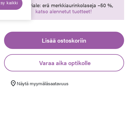
sy kaikki
Synttäriale: erä merkkiaurinkolaseja –50 %,
katso alennetut tuotteet!
euraava
Lisää ostoskoriin
Varaa aika optikolle
location_on
Näytä myymäläsaatavuus