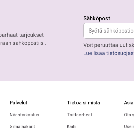
Sähköposti
parhaat tarjoukset
raan sähköpostiisi.
Voit peruuttaa uutisk
Lue lisää tietosuoja
Palvelut
Tietoa silmistä
Asia
Näöntarkastus
Taittovirheet
Ota 
Silmälääkärit
Kaihi
Usei