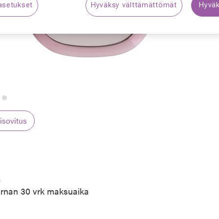
asetukset
Hyväksy välttämättömät
Hyväk
S
lisovitus
a
arnan 30 vrk maksuaika