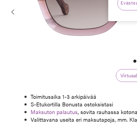
Eväste
Edellinen
Virtuaa
Toimitusaika 1-3 arkipäivää
S-Etukortilla Bonusta ostoksistasi
Maksuton palautus
, sovita rauhassa koton
Valittavana useita eri maksutapoja, mm. Kl