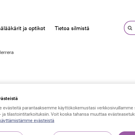
älääkärit ja optikot
Tietoa silmistä
Herrera
västeistä
 evästeitä parantaaksemme käyttökokemustasi verkkosivuillamme 
 ja tilastointitarkoituksiin. Voit koska tahansa muuttaa evästeasetuks
 käyttämistämme evästeistä