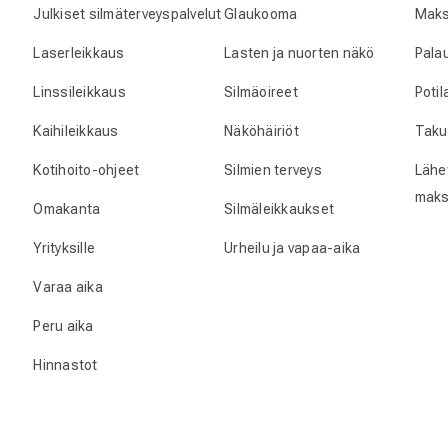
Julkiset silmäterveyspalvelut
Glaukooma
Maks
Laserleikkaus
Lasten ja nuorten näkö
Pala
Linssileikkaus
Silmäoireet
Poti
Kaihileikkaus
Näköhäiriöt
Taku
Kotihoito-ohjeet
Silmien terveys
Lähet
maks
Omakanta
Silmäleikkaukset
Yrityksille
Urheilu ja vapaa-aika
Varaa aika
Peru aika
Hinnastot