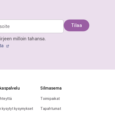
Tilaa
irjeen milloin tahansa.
sta
kaspalvelu
Silmӓasema
yhteyttä
Toimipaikat
n kysytyt kysymykset
Tapahtumat