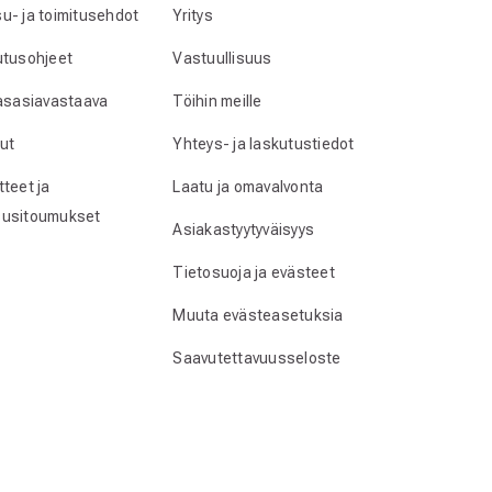
u- ja toimitusehdot
Yritys
utusohjeet
Vastuullisuus
lasasiavastaava
Töihin meille
ut
Yhteys- ja laskutustiedot
teet ja
Laatu ja omavalvonta
usitoumukset
Asiakastyytyväisyys
Tietosuoja ja evästeet
Muuta evästeasetuksia
Saavutettavuusseloste