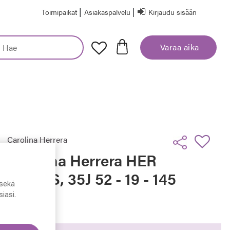
|
|
Toimipaikat
Asiakaspalvelu
Kirjaudu sisään
Varaa aika
Carolina Herrera
Carolina Herrera HER
0340/S, 35J 52 - 19 - 145
sekä
iasi.
199,00 €