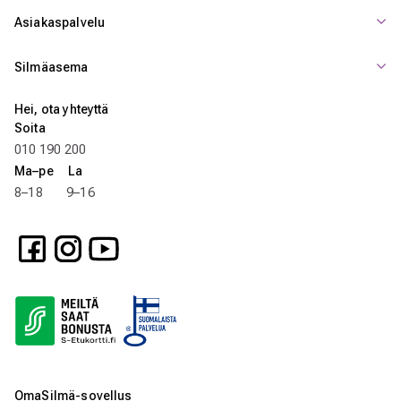
Asiakaspalvelu
Silmäasema
Hei, ota yhteyttä
Soita
010 190 200
Ma–pe La
8–18 9–16
OmaSilmä-sovellus