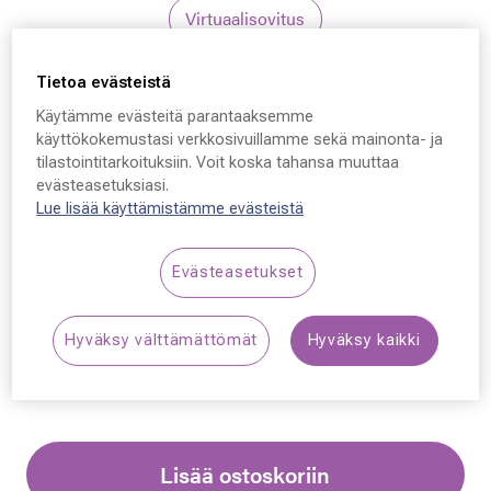
Virtuaalisovitus
Tietoa evästeistä
Carolina Herrera
Käytämme evästeitä parantaaksemme
Carolina Herrera HER
käyttökokemustasi verkkosivuillamme sekä mainonta- ja
tilastointitarkoituksiin. Voit koska tahansa muuttaa
0348/S, TV7 55 - 20 -
evästeasetuksiasi.
140
Lue lisää käyttämistämme evästeistä
199,00 €
Evästeasetukset
Synttäriale: erä merkkiaurinkolaseja –50 %,
Hyväksy välttämättömät
Hyväksy kaikki
katso alennetut tuotteet!
Lisää ostoskoriin