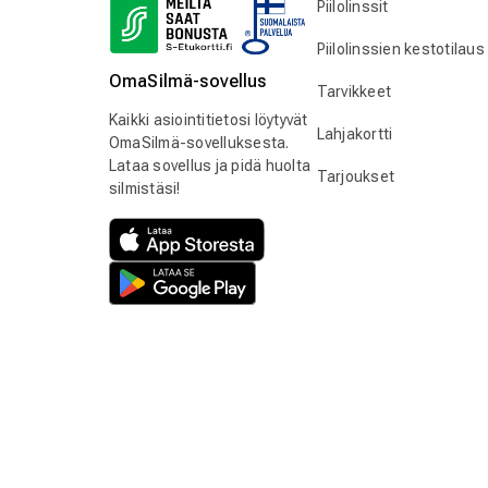
Piilolinssit
Piilolinssien kestotilaus
OmaSilmä-sovellus
Tarvikkeet
Kaikki asiointitietosi löytyvät
Lahjakortti
OmaSilmä-sovelluksesta.
Lataa sovellus ja pidä huolta
Tarjoukset
silmistäsi!