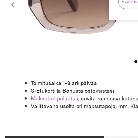
Eväste
Edellinen
Toimitusaika 1-3 arkipäivää
S-Etukortilla Bonusta ostoksistasi
Maksuton palautus
, sovita rauhassa koton
Valittavana useita eri maksutapoja, mm. Kl