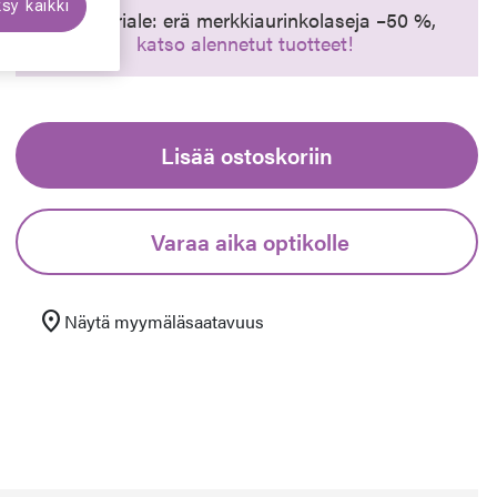
sy kaikki
Synttäriale: erä merkkiaurinkolaseja –50 %,
euraava
katso alennetut tuotteet!
Lisää ostoskoriin
Varaa aika optikolle
location_on
Näytä myymäläsaatavuus