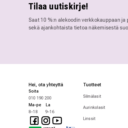
Tilaa uutiskirje!
Saat 10 %:n alekoodin verkkokauppaan ja 
sekä ajankohtaista tietoa näkemisestä suo
Hei, ota yhteyttä
Tuotteet
Soita
Silmälasit
010 190 200
Ma–pe La
Aurinkolasit
8–18 9–16
Linssit