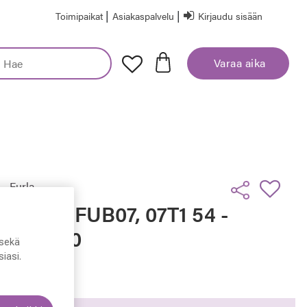
|
|
Toimipaikat
Asiakaspalvelu
Kirjaudu sisään
Varaa aika
Furla
Furla SFUB07, 07T1 54 -
20 - 140
sekä
iasi.
299,00 €