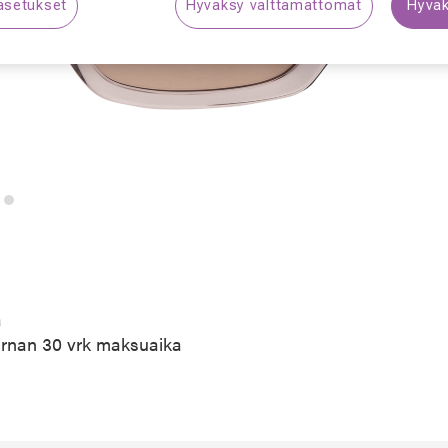
asetukset
Hyväksy välttämättömät
Hyväk
S
a
arnan 30 vrk maksuaika