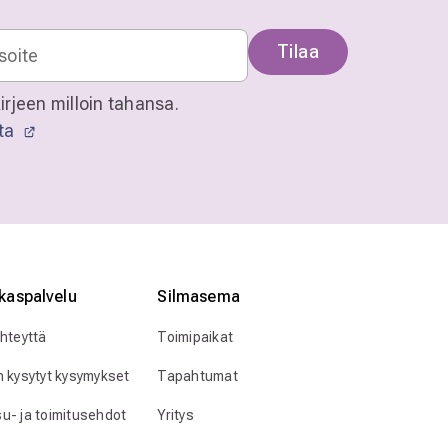
Tilaa
irjeen milloin tahansa.
sta
kaspalvelu
Silmӓasema
yhteyttä
Toimipaikat
n kysytyt kysymykset
Tapahtumat
u- ja toimitusehdot
Yritys