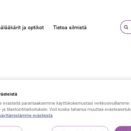
älääkärit ja optikot
Tietoa silmistä
västeistä
 evästeitä parantaaksemme käyttökokemustasi verkkosivuillamme 
 ja tilastointitarkoituksiin. Voit koska tahansa muuttaa evästeasetuks
 käyttämistämme evästeistä