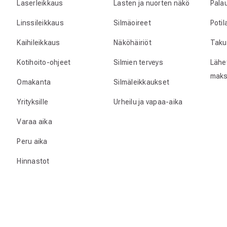
Laserleikkaus
Lasten ja nuorten näkö
Pala
Linssileikkaus
Silmäoireet
Poti
Kaihileikkaus
Näköhäiriöt
Taku
Kotihoito-ohjeet
Silmien terveys
Lähet
maks
Omakanta
Silmäleikkaukset
Yrityksille
Urheilu ja vapaa-aika
Varaa aika
Peru aika
Hinnastot