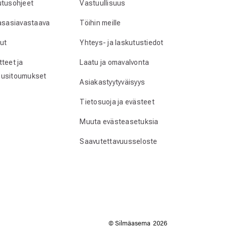
utusohjeet
Vastuullisuus
lasasiavastaava
Töihin meille
ut
Yhteys- ja laskutustiedot
teet ja
Laatu ja omavalvonta
usitoumukset
Asiakastyytyväisyys
Tietosuoja ja evästeet
Muuta evästeasetuksia
Saavutettavuusseloste
© Silmäasema
2026