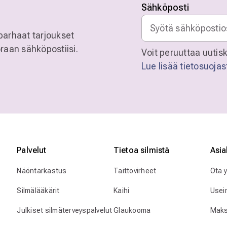
Sähköposti
parhaat tarjoukset
raan sähköpostiisi.
Voit peruuttaa uutisk
Lue lisää tietosuoja
Palvelut
Tietoa silmistä
Asia
Näöntarkastus
Taittovirheet
Ota 
Silmälääkärit
Kaihi
Usei
Julkiset silmäterveyspalvelut
Glaukooma
Maks