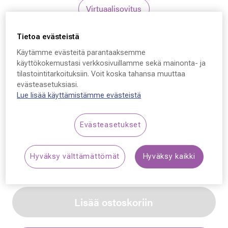
Virtuaalisovitus
Tietoa evästeistä
Furla
Käytämme evästeitä parantaaksemme
Furla SFU627,
käyttökokemustasi verkkosivuillamme sekä mainonta- ja
tilastointitarkoituksiin. Voit koska tahansa muuttaa
COL0E59 57 - 17 - 140
evästeasetuksiasi.
Lue lisää käyttämistämme evästeistä
259,00 €
Evästeasetukset
Synttäriale: erä merkkiaurinkolaseja –50 %,
katso alennetut tuotteet!
Hyväksy välttämättömät
Hyväksy kaikki
Lisää ostoskoriin