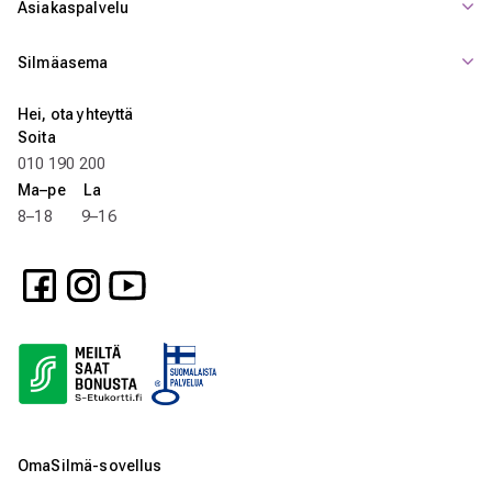
Asiakaspalvelu
Silmäasema
Hei, ota yhteyttä
Soita
010 190 200
Ma–pe La
8–18 9–16
OmaSilmä-sovellus