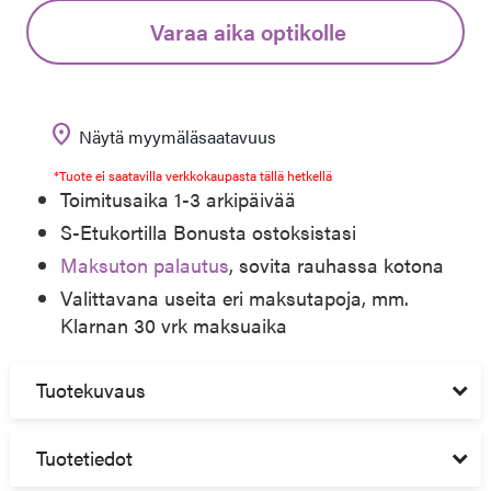
Varaa aika optikolle
location_on
Näytä myymäläsaatavuus
*Tuote ei saatavilla verkkokaupasta tällä hetkellä
Toimitusaika 1-3 arkipäivää
S-Etukortilla Bonusta ostoksistasi
Maksuton palautus
, sovita rauhassa kotona
Valittavana useita eri maksutapoja, mm.
Klarnan 30 vrk maksuaika
Tuotekuvaus
Tuotetiedot