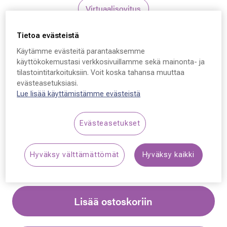
Virtuaalisovitus
Tietoa evästeistä
Furla
Käytämme evästeitä parantaaksemme
Furla SFU815V, 700Y
käyttökokemustasi verkkosivuillamme sekä mainonta- ja
tilastointitarkoituksiin. Voit koska tahansa muuttaa
54 - 19 - 140
evästeasetuksiasi.
Lue lisää käyttämistämme evästeistä
259,00 €
Evästeasetukset
Synttäriale: erä merkkiaurinkolaseja –50 %,
katso alennetut tuotteet!
Hyväksy välttämättömät
Hyväksy kaikki
Lisää ostoskoriin