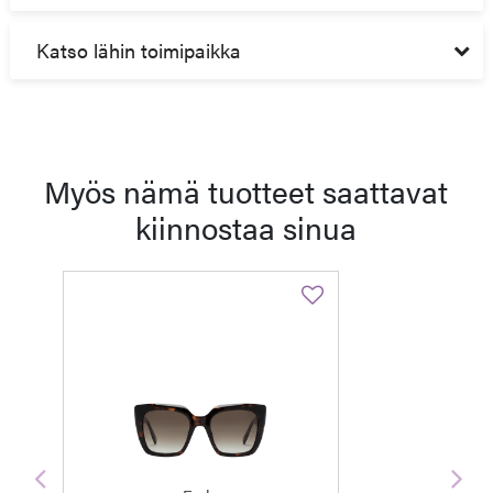
Katso lähin toimipaikka
Myös nämä tuotteet saattavat
kiinnostaa sinua
Edellinen
Seu