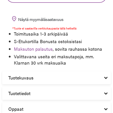
location_on
Näytä myymäläsaatavuus
*Tuote ei saatavilla verkkokaupasta tällä hetkellä
Toimitusaika 1-3 arkipäivää
S-Etukortilla Bonusta ostoksistasi
Maksuton palautus
, sovita rauhassa kotona
Valittavana useita eri maksutapoja, mm.
Klarnan 30 vrk maksuaika
Tuotekuvaus
Tuotetiedot
Oppaat