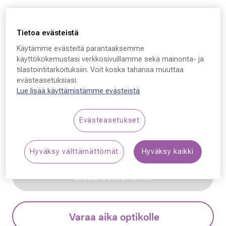
Furla
Tietoa evästeistä
Furla SFU952, 0700 53
Käytämme evästeitä parantaaksemme
- 22 - 140
käyttökokemustasi verkkosivuillamme sekä mainonta- ja
tilastointitarkoituksiin. Voit koska tahansa muuttaa
169,00 €
evästeasetuksiasi.
Lue lisää käyttämistämme evästeistä
Synttäriale: erä merkkiaurinkolaseja –50 %,
Evästeasetukset
katso alennetut tuotteet!
Hyväksy välttämättömät
Hyväksy kaikki
Lisää ostoskoriin
Varaa aika optikolle