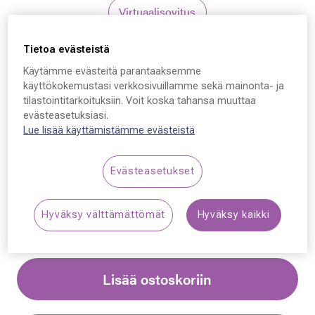
Virtuaalisovitus
Tietoa evästeistä
Gucci
Käytämme evästeitä parantaaksemme
Gucci GG0631S, 001 56
käyttökokemustasi verkkosivuillamme sekä mainonta- ja
tilastointitarkoituksiin. Voit koska tahansa muuttaa
- 18 - 145
evästeasetuksiasi.
Lue lisää käyttämistämme evästeistä
259,00 €
Evästeasetukset
Synttäriale: erä merkkiaurinkolaseja –50 %,
katso alennetut tuotteet!
Hyväksy välttämättömät
Hyväksy kaikki
Lisää ostoskoriin