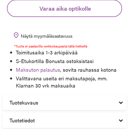
Varaa aika optikolle
location_on
Näytä myymäläsaatavuus
*Tuote ei saatavilla verkkokaupasta tällä hetkellä
Toimitusaika 1-3 arkipäivää
S-Etukortilla Bonusta ostoksistasi
Maksuton palautus
, sovita rauhassa kotona
Valittavana useita eri maksutapoja, mm.
Klarnan 30 vrk maksuaika
Tuotekuvaus
Tuotetiedot