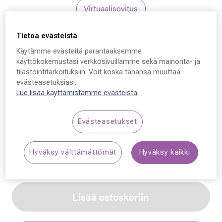
Virtuaalisovitus
Tietoa evästeistä
Kate Spade
Käytämme evästeitä parantaaksemme
Kate Spade Fara/S,
käyttökokemustasi verkkosivuillamme sekä mainonta- ja
tilastointitarkoituksiin. Voit koska tahansa muuttaa
AU2M2 57 - 12 - 140
evästeasetuksiasi.
Lue lisää käyttämistämme evästeistä
179,00 €
Evästeasetukset
Synttäriale: erä merkkiaurinkolaseja –50 %,
katso alennetut tuotteet!
Hyväksy välttämättömät
Hyväksy kaikki
Lisää ostoskoriin