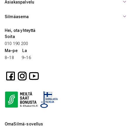
Asiakaspalvelu
Silmäasema
Hei, ota yhteyttä
Soita
010 190 200
Ma–pe La
8–18 9–16
OmaSilmä-sovellus