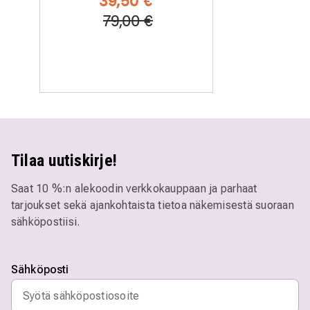
Hinta alennettu
Alennettu hinta
79,00 €
Tilaa uutiskirje!
Saat 10 %:n alekoodin verkkokauppaan ja parhaat
tarjoukset sekä ajankohtaista tietoa näkemisestä suoraan
sähköpostiisi.
Sähköposti