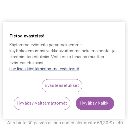
Tietoa evästeistä
Käytämme evästeitä parantaaksemme
käyttökokemustasi verkkosivuillamme sekä mainonta- ja
tilastointitarkoituksiin. Voit koska tahansa muuttaa
Le Coq Sportif
evästeasetuksiasi.
Lue lisää käyttämistämme evästeistä
Le Coq Sportif
LCS6014A, 22 56 - 16 -
Evästeasetukset
145
49,50 €
Hyväksy välttämättömät
Hyväksy kaikki
Hinta alennettu
Alennettu hinta
99,00 €
Alin hinta 30 päivän aikana ennen alennusta: 69,30 € (+40