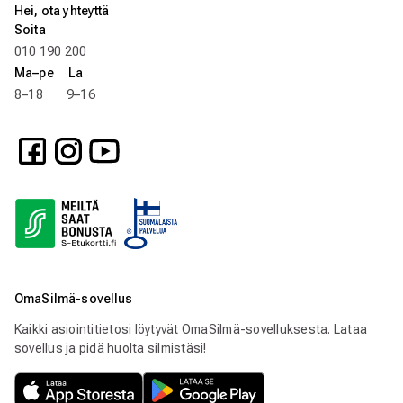
Hei, ota yhteyttä
Soita
010 190 200
Ma–pe La
8–18 9–16
OmaSilmä-sovellus
Kaikki asiointitietosi löytyvät OmaSilmä-sovelluksesta. Lataa
sovellus ja pidä huolta silmistäsi!