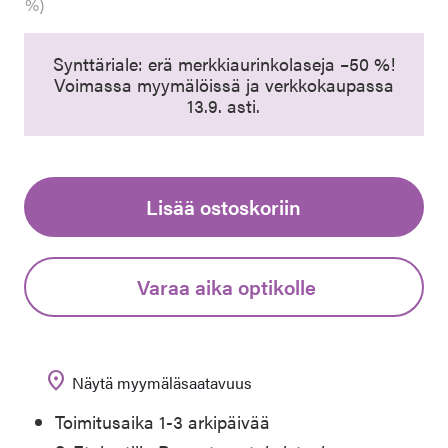
%)
Synttäriale: erä merkkiaurinkolaseja –50 %!
Voimassa myymälöissä ja verkkokaupassa
13.9. asti.
Lisää ostoskoriin
Varaa aika optikolle
location_on
Näytä myymäläsaatavuus
Toimitusaika 1-3 arkipäivää