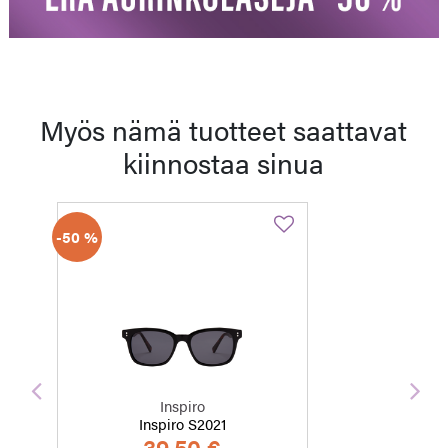
Myös nämä tuotteet saattavat
kiinnostaa sinua
-50 %
Edellinen
Seu
Inspiro
Inspiro S2021
39,50 €