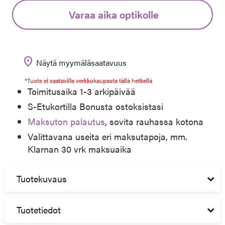
Varaa aika optikolle
location_on
Näytä myymäläsaatavuus
*Tuote ei saatavilla verkkokaupasta tällä hetkellä
Toimitusaika 1-3 arkipäivää
S-Etukortilla Bonusta ostoksistasi
Maksuton palautus
, sovita rauhassa kotona
Valittavana useita eri maksutapoja, mm.
Klarnan 30 vrk maksuaika
Tuotekuvaus
Tuotetiedot