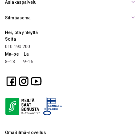
Asiakaspalvelu
Silmäasema
Hei, ota yhteyttä
Soita
010 190 200
Ma–pe La
8–18 9–16
OmaSilmä-sovellus