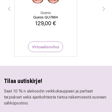
Edellinen
Seu
Guess
Guess GU7864
129,00 €
Virtuaalisovitus
Tilaa uutiskirje!
Saat 10 %:n alekoodin verkkokauppaan ja parhaat
tarjoukset sekä ajankohtaista tietoa näkemisestä suoraan
sähköpostiisi.