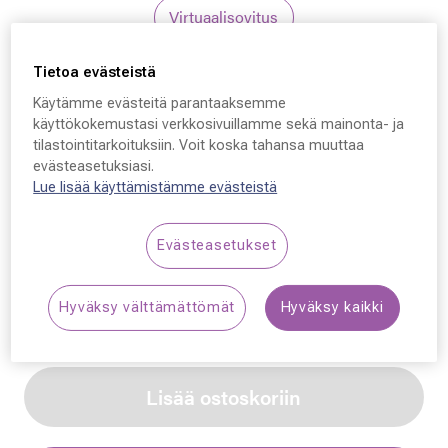
Virtuaalisovitus
Tietoa evästeistä
Polaroid
Käytämme evästeitä parantaaksemme
Polaroid PLD 4176/S/X,
käyttökokemustasi verkkosivuillamme sekä mainonta- ja
tilastointitarkoituksiin. Voit koska tahansa muuttaa
B3VKL 56 - 18 - 145
evästeasetuksiasi.
Lue lisää käyttämistämme evästeistä
79,00 €
Evästeasetukset
Synttäriale: erä merkkiaurinkolaseja –50 %,
katso alennetut tuotteet!
Hyväksy välttämättömät
Hyväksy kaikki
Lisää ostoskoriin