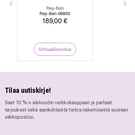
Edellinen
Seu
Ray-Ban
Ray-Ban 0880S
189,00 €
Virtuaalisovitus
Tilaa uutiskirje!
Saat 10 %:n alekoodin verkkokauppaan ja parhaat
tarjoukset sekä ajankohtaista tietoa näkemisestä suoraan
sähköpostiisi.