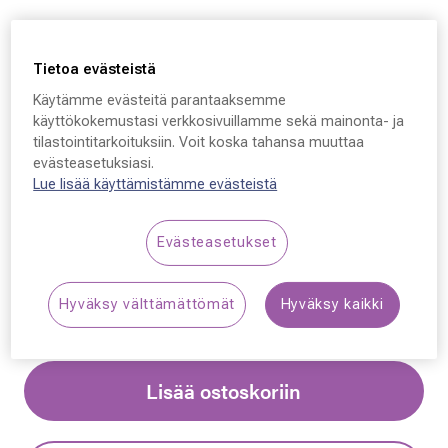
Tietoa evästeistä
Käytämme evästeitä parantaaksemme
Ray-Ban 0880S,
käyttökokemustasi verkkosivuillamme sekä mainonta- ja
tilastointitarkoituksiin. Voit koska tahansa muuttaa
66353R 52 - 19 - 145
evästeasetuksiasi.
Lue lisää käyttämistämme evästeistä
239,00 €
Evästeasetukset
Synttäriale: erä merkkiaurinkolaseja –50 %,
katso alennetut tuotteet!
Hyväksy välttämättömät
Hyväksy kaikki
Lisää ostoskoriin