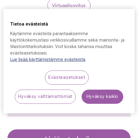
Virtuaalisovitus
Tietoa evästeistä
Käytämme evästeitä parantaaksemme
käyttökokemustasi verkkosivuillamme sekä mainonta- ja
tilastointitarkoituksiin. Voit koska tahansa muuttaa
Ray-Ban 4378, 710/13
evästeasetuksiasi.
Lue lisää käyttämistämme evästeistä
54 - 16 - 145
Evästeasetukset
159,00 €
Hyväksy välttämättömät
Hyväksy kaikki
Synttäriale: erä merkkiaurinkolaseja –50 %,
katso alennetut tuotteet!