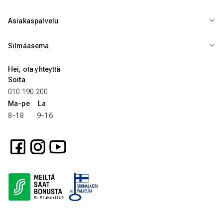
Asiakaspalvelu
Silmäasema
Hei, ota yhteyttä
Soita
010 190 200
Ma–pe La
8–18 9–16