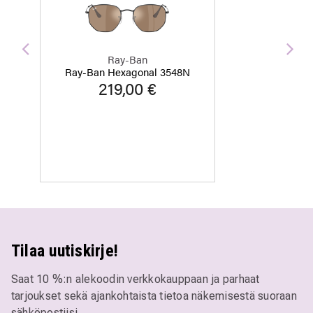
Edellinen
Seu
Ray-Ban
Ray-Ban Hexagonal 3548N
219,00 €
Tilaa uutiskirje!
Saat 10 %:n alekoodin verkkokauppaan ja parhaat
tarjoukset sekä ajankohtaista tietoa näkemisestä suoraan
sähköpostiisi.