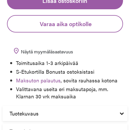
Lisää ostoskoriin
Varaa aika optikolle
location_on
Näytä myymäläsaatavuus
Toimitusaika 1-3 arkipäivää
S-Etukortilla Bonusta ostoksistasi
Maksuton palautus
, sovita rauhassa kotona
Valittavana useita eri maksutapoja, mm.
Klarnan 30 vrk maksuaika
Tuotekuvaus