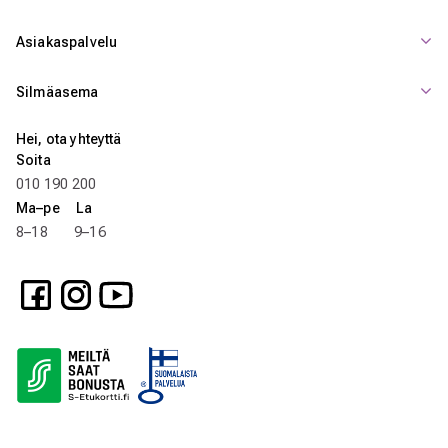
Asiakaspalvelu
Silmäasema
Hei, ota yhteyttä
Soita
010 190 200
Ma–pe La
8–18 9–16