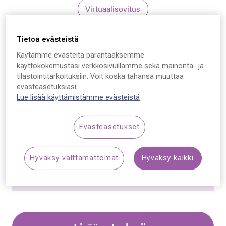
Virtuaalisovitus
Tietoa evästeistä
Käytämme evästeitä parantaaksemme
käyttökokemustasi verkkosivuillamme sekä mainonta- ja
tilastointitarkoituksiin. Voit koska tahansa muuttaa
Ray-Ban 4428 601/31,
evästeasetuksiasi.
Lue lisää käyttämistämme evästeistä
601/31 56 - 21 - 145
Evästeasetukset
179,00 €
Hyväksy välttämättömät
Hyväksy kaikki
Synttäriale: erä merkkiaurinkolaseja –50 %,
katso alennetut tuotteet!