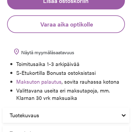
Lisää ostoskoriin
Varaa aika optikolle
location_on
Näytä myymäläsaatavuus
Toimitusaika 1-3 arkipäivää
S-Etukortilla Bonusta ostoksistasi
Maksuton palautus
, sovita rauhassa kotona
Valittavana useita eri maksutapoja, mm.
Klarnan 30 vrk maksuaika
Tuotekuvaus