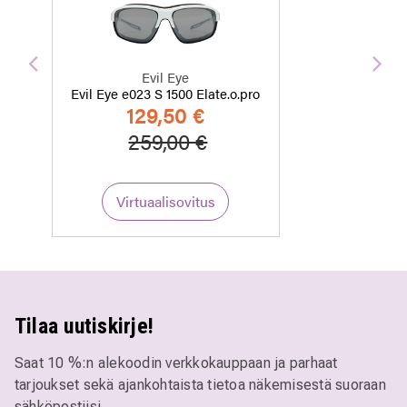
Edellinen
Seu
Evil Eye
Evil Eye e023 S 1500 Elate.o.pro
129,50 €
Hinta alennettu
Alennettu hinta
259,00 €
Virtuaalisovitus
Tilaa uutiskirje!
Saat 10 %:n alekoodin verkkokauppaan ja parhaat
tarjoukset sekä ajankohtaista tietoa näkemisestä suoraan
sähköpostiisi.