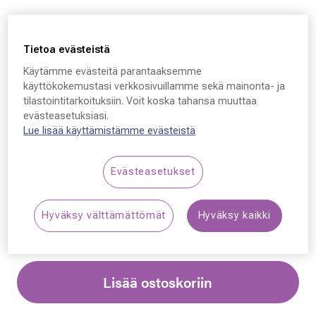
Tietoa evästeistä
Käytämme evästeitä parantaaksemme
Ray-Ban Erika 4171,
käyttökokemustasi verkkosivuillamme sekä mainonta- ja
tilastointitarkoituksiin. Voit koska tahansa muuttaa
622/8G 54 - 18 - 145
evästeasetuksiasi.
Lue lisää käyttämistämme evästeistä
159,00 €
Evästeasetukset
Synttäriale: erä merkkiaurinkolaseja –50 %,
katso alennetut tuotteet!
Hyväksy välttämättömät
Hyväksy kaikki
Lisää ostoskoriin