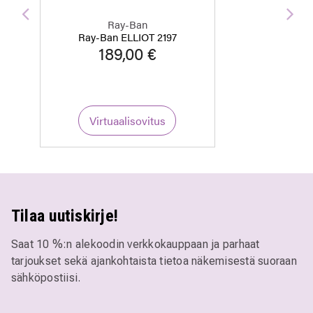
Edellinen
Seu
Ray-Ban
Ray-Ban ELLIOT 2197
189,00 €
Virtuaalisovitus
Tilaa uutiskirje!
Saat 10 %:n alekoodin verkkokauppaan ja parhaat
tarjoukset sekä ajankohtaista tietoa näkemisestä suoraan
sähköpostiisi.