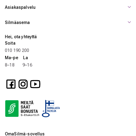
Asiakaspalvelu
Silmäasema
Hei, ota yhteyttä
Soita
010 190 200
Ma–pe La
8–18 9–16
OmaSilmä-sovellus