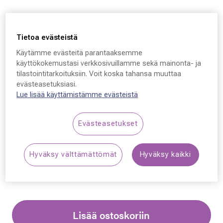
Tietoa evästeistä
Käytämme evästeitä parantaaksemme
Ray-Ban JACKIE OHH
käyttökokemustasi verkkosivuillamme sekä mainonta- ja
tilastointitarkoituksiin. Voit koska tahansa muuttaa
4101, 860/51 58 - 17 -
evästeasetuksiasi.
135
Lue lisää käyttämistämme evästeistä
199,00 €
Evästeasetukset
Synttäriale: erä merkkiaurinkolaseja –50 %,
Hyväksy välttämättömät
Hyväksy kaikki
katso alennetut tuotteet!
Lisää ostoskoriin