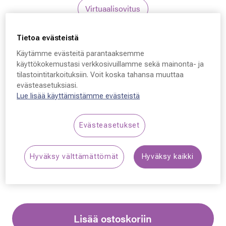
Virtuaalisovitus
Tietoa evästeistä
Ted Baker
Käytämme evästeitä parantaaksemme
Ted Baker Joani
käyttökokemustasi verkkosivuillamme sekä mainonta- ja
tilastointitarkoituksiin. Voit koska tahansa muuttaa
TB1734, 703 52 - 17 -
evästeasetuksiasi.
140
Lue lisää käyttämistämme evästeistä
129,00 €
Evästeasetukset
Synttäriale: erä merkkiaurinkolaseja –50 %,
Hyväksy välttämättömät
Hyväksy kaikki
katso alennetut tuotteet!
Lisää ostoskoriin