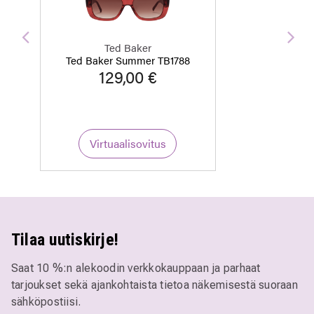
Edellinen
Seu
Ted Baker
Ted Baker Summer TB1788
129,00 €
Virtuaalisovitus
Tilaa uutiskirje!
Saat 10 %:n alekoodin verkkokauppaan ja parhaat
tarjoukset sekä ajankohtaista tietoa näkemisestä suoraan
sähköpostiisi.