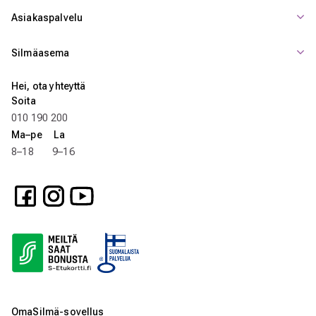
Asiakaspalvelu
Silmäasema
Hei, ota yhteyttä
Soita
010 190 200
Ma–pe La
8–18 9–16
OmaSilmä-sovellus