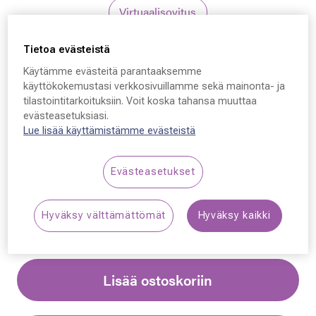
Virtuaalisovitus
Tietoa evästeistä
Yalea
Käytämme evästeitä parantaaksemme
Yalea ALDA SYA150V,
käyttökokemustasi verkkosivuillamme sekä mainonta- ja
tilastointitarkoituksiin. Voit koska tahansa muuttaa
700Q 51 - 20 - 140
evästeasetuksiasi.
Lue lisää käyttämistämme evästeistä
179,00 €
Evästeasetukset
Synttäriale: erä merkkiaurinkolaseja –50 %,
katso alennetut tuotteet!
Hyväksy välttämättömät
Hyväksy kaikki
Lisää ostoskoriin