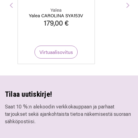
Edellinen
Seu
Yalea
Yalea CAROLINA SYA153V
179,00 €
Virtuaalisovitus
Tilaa uutiskirje!
Saat 10 %:n alekoodin verkkokauppaan ja parhaat
tarjoukset sekä ajankohtaista tietoa näkemisestä suoraan
sähköpostiisi.