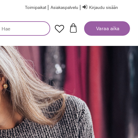
|
|
Toimipaikat
Asiakaspalvelu
Kirjaudu sisään
Varaa aika