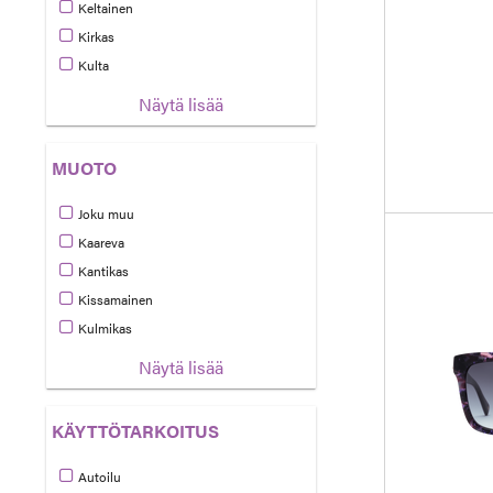
Tarkennettu Väri: Hopea
Keltainen
Tarkennettu Väri: Keltainen
Kirkas
Tarkennettu Väri: Kirkas
Kulta
Tarkennettu Väri: Kulta
Näytä lisää
MUOTO
Joku muu
Tarkennettu Muoto: Joku muu
Kaareva
Tarkennettu Muoto: Kaareva
Kantikas
Tarkennettu Muoto: Kantikas
Kissamainen
Tarkennettu Muoto: Kissamainen
Kulmikas
Tarkennettu Muoto: Kulmikas
Näytä lisää
KÄYTTÖTARKOITUS
Autoilu