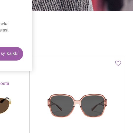
sekä
iasi.
sy kaikki
kosta