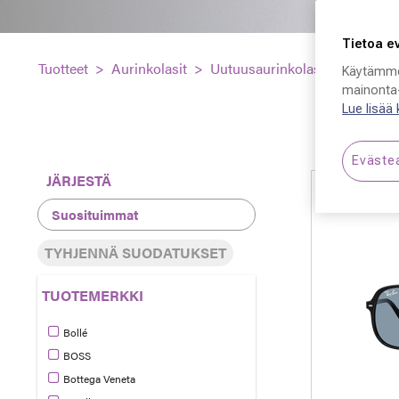
Tietoa e
Tuotteet
Aurinkolasit
Uutuusaurinkolasit
Käytämme
mainonta-
Lue lisää
319 tuotett
Eväste
JÄRJESTÄ
TYHJENNÄ SUODATUKSET
TUOTEMERKKI
Bollé
Tarkennettu Tuotemerkki: Bollé
BOSS
Tarkennettu Tuotemerkki: BOSS
Bottega Veneta
Tarkennettu Tuotemerkki: Bottega Veneta