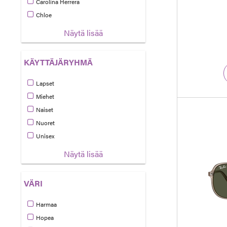
Carolina Herrera
Tarkennettu Tuotemerkki: Carolina Herrera
Chloe
Tarkennettu Tuotemerkki: Chloe
Näytä lisää
KÄYTTÄJÄRYHMÄ
Lapset
Tarkennettu Käyttäjäryhmä: Lapset
Miehet
Tarkennettu Käyttäjäryhmä: Miehet
Naiset
Tarkennettu Käyttäjäryhmä: Naiset
Nuoret
Tarkennettu Käyttäjäryhmä: Nuoret
Unisex
Tarkennettu Käyttäjäryhmä: Unisex
Näytä lisää
VÄRI
Harmaa
Tarkennettu Väri: Harmaa
Hopea