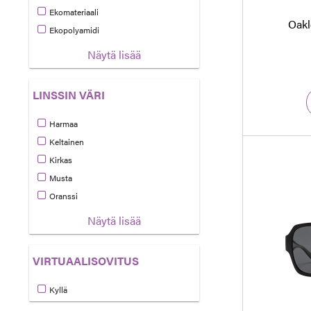
Tarkennettu Materiaali: Ekoasetaatti
Ekomateriaali
Oakl
Tarkennettu Materiaali: Ekomateriaali
Ekopolyamidi
Tarkennettu Materiaali: Ekopolyamidi
Näytä lisää
LINSSIN VÄRI
Harmaa
Tarkennettu Linssin väri: Harmaa
Keltainen
Tarkennettu Linssin väri: Keltainen
Kirkas
Tarkennettu Linssin väri: Kirkas
Musta
Tarkennettu Linssin väri: Musta
Oranssi
Tarkennettu Linssin väri: Oranssi
Näytä lisää
VIRTUAALISOVITUS
Kyllä
Tarkennettu Virtuaalisovitus: Kyllä