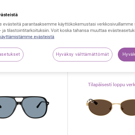
västeistä
 evästeitä parantaaksemme käyttökokemustasi verkkosivuillamme 
 ja tilastointitarkoituksiin. Voit koska tahansa muuttaa evästeasetuks
 käyttämistämme evästeistä
a
asetukset
Hyväksy välttämättömät
Hyväk
Tilapäisesti loppu ver