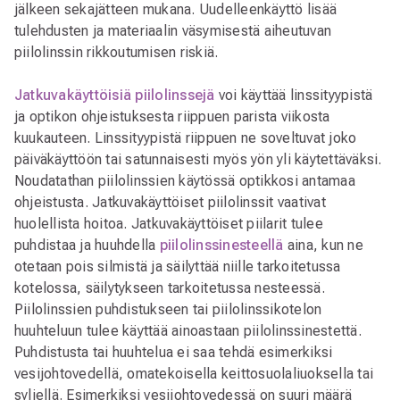
jälkeen sekajätteen mukana. Uudelleenkäyttö lisää
tulehdusten ja materiaalin väsymisestä aiheutuvan
piilolinssin rikkoutumisen riskiä.
Jatkuvakäyttöisiä piilolinssejä
voi käyttää linssityypistä
ja optikon ohjeistuksesta riippuen parista viikosta
kuukauteen. Linssityypistä riippuen ne soveltuvat joko
päiväkäyttöön tai satunnaisesti myös yön yli käytettäväksi.
Noudatathan piilolinssien käytössä optikkosi antamaa
ohjeistusta. Jatkuvakäyttöiset piilolinssit vaativat
huolellista hoitoa. Jatkuvakäyttöiset piilarit tulee
puhdistaa ja huuhdella
piilolinssinesteellä
aina, kun ne
otetaan pois silmistä ja säilyttää niille tarkoitetussa
kotelossa, säilytykseen tarkoitetussa nesteessä.
Piilolinssien puhdistukseen tai piilolinssikotelon
huuhteluun tulee käyttää ainoastaan piilolinssinestettä.
Puhdistusta tai huuhtelua ei saa tehdä esimerkiksi
vesijohtovedellä, omatekoisella keittosuolaliuoksella tai
syljellä. Esimerkiksi vesijohtovedessä on suuri määrä