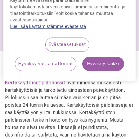
Käytämme evästeitä parantaaksemme
käyttökokemustasi verkkosivuillamme sekä mainonta- ja
Ensisovitukseen
tilastointitarkoituksiin. Voit koska tahansa muuttaa
evästeasetuksiasi.
Piilolinssikontrolliin
Lue lisää käyttämistämme evästeistä
Evästeasetukset
Hyväksy välttämättömät
Hyväksy kaikki
Erilaiset piilolinssit ja niiden hoito
Kertakäyttöiset piilolinssit
ovat nimensä mukaisesti
kertakäyttöisiä ja tarkoitettu ainoastaan päiväkäyttöön.
Piilolinssin saa laittaa silmään vain kerran ja se pitää
poistaa 24 tunnin kuluessa. Kertakäyttöisiä piilolinssejä ei
saa käyttää yön yli tai nukkuessa. Kertakäyttöisten
piilolinssien tärkein hoito on hyvä käsihygienia. Muuta
hoitoa ne eivät tarvitse. Linssejä ei puhdisteta,
desinfioida tai säilytetä, vaan ne hävitetään aina käytön