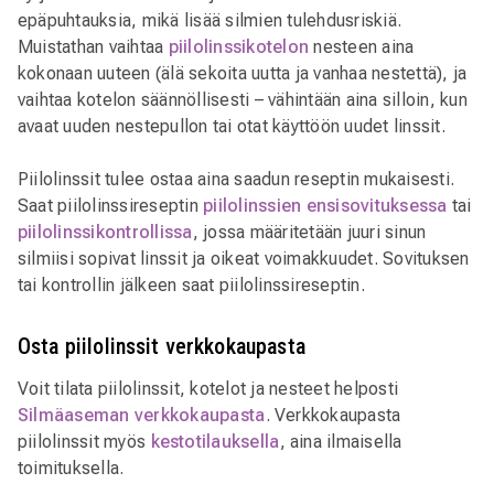
epäpuhtauksia, mikä lisää silmien tulehdusriskiä.
Muistathan vaihtaa
piilolinssikotelon
nesteen aina
kokonaan uuteen (älä sekoita uutta ja vanhaa nestettä), ja
vaihtaa kotelon säännöllisesti – vähintään aina silloin, kun
avaat uuden nestepullon tai otat käyttöön uudet linssit.
Piilolinssit tulee ostaa aina saadun reseptin mukaisesti.
Saat piilolinssireseptin
piilolinssien ensisovituksessa
tai
piilolinssikontrollissa
, jossa määritetään juuri sinun
silmiisi sopivat linssit ja oikeat voimakkuudet. Sovituksen
tai kontrollin jälkeen saat piilolinssireseptin.
Osta piilolinssit verkkokaupasta
Voit tilata piilolinssit, kotelot ja nesteet helposti
Silmäaseman verkkokaupasta
. Verkkokaupasta
piilolinssit myös
kestotilauksella
, aina ilmaisella
toimituksella.