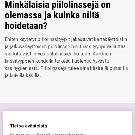
Minkälaisia piilolinssejä on
olemassa ja kuinka niitä
hoidetaan?
Eniten käytetyt piilolinssityypit jakautuvat kertakäyttöisiin
ja jatkuvakäyttöisiin piilolinsseihin. Linssityyppi vaikuttaa
merkittävästi myös piilolinssien hoitoon. Kaikkien
linssityyppien kohdalla tärkeää huolehtia hyvästä
käsihygieniasta. Piilolinssejä tulee aina käsitellä puhtailla
ja kuivilla käsillä.
Tietoa evästeistä
Varaa aika piilolinssien sovitukseen