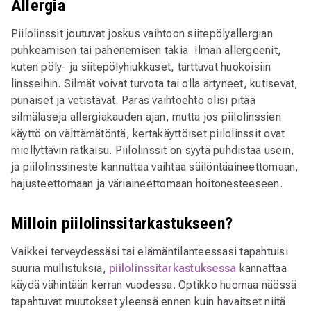
Allergia
Piilolinssit joutuvat joskus vaihtoon siitepölyallergian
puhkeamisen tai pahenemisen takia. Ilman allergeenit,
kuten pöly- ja siitepölyhiukkaset, tarttuvat huokoisiin
linsseihin. Silmät voivat turvota tai olla ärtyneet, kutisevat,
punaiset ja vetistävät. Paras vaihtoehto olisi pitää
silmälaseja allergiakauden ajan, mutta jos piilolinssien
käyttö on välttämätöntä, kertakäyttöiset piilolinssit ovat
miellyttävin ratkaisu. Piilolinssit on syytä puhdistaa usein,
ja piilolinssineste kannattaa vaihtaa säilöntäaineettomaan,
hajusteettomaan ja väriaineettomaan hoitonesteeseen.
Milloin piilolinssitarkastukseen?
Vaikkei terveydessäsi tai elämäntilanteessasi tapahtuisi
suuria mullistuksia,
piilolinssitarkastuksessa
kannattaa
käydä vähintään kerran vuodessa. Optikko huomaa näössä
tapahtuvat muutokset yleensä ennen kuin havaitset niitä