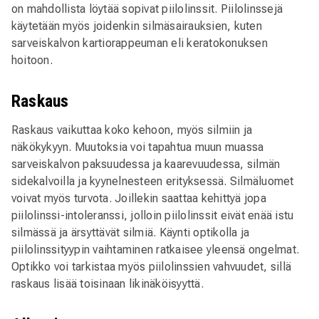
on mahdollista löytää sopivat piilolinssit. Piilolinssejä
käytetään myös joidenkin silmäsairauksien, kuten
sarveiskalvon kartiorappeuman eli keratokonuksen
hoitoon.
Raskaus
Raskaus vaikuttaa koko kehoon, myös silmiin ja
näkökykyyn. Muutoksia voi tapahtua muun muassa
sarveiskalvon paksuudessa ja kaarevuudessa, silmän
sidekalvoilla ja kyynelnesteen erityksessä. Silmäluomet
voivat myös turvota. Joillekin saattaa kehittyä jopa
piilolinssi-intoleranssi, jolloin piilolinssit eivät enää istu
silmässä ja ärsyttävät silmiä. Käynti optikolla ja
piilolinssityypin vaihtaminen ratkaisee yleensä ongelmat.
Optikko voi tarkistaa myös piilolinssien vahvuudet, sillä
raskaus lisää toisinaan likinäköisyyttä.