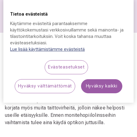
Piilolinssikontrolli
Tietoa evästeistä
Käytämme evästeitä parantaaksemme
käyttökokemustasi verkkosivuillamme sekä mainonta- ja
tilastointitarkoituksiin. Voit koska tahansa muuttaa
evästeasetuksiasi.
Lue lisää käyttämistämme evästeistä
Ikänäkö
Luonnollinen 40–45 vuoden iässä alkava näön
Evästeasetukset
heikkeneminen eli
ikänäkö
on yksi tärkeimmistä syistä
vaihtaa piilolinssien vahvuudet. Silmän mykiön elastisuus
heikkenee eli mykiö jäykistyy iän myötä, mikä johtaa
Hyväksy välttämättömät
Hyväksy kaikki
lähinäön huonontumiseen.
Monitehopiilolinssit
on
suunniteltu korjaamaan ikänäköä, mutta niillä voidaan
korjata myös muita taittovirheitä, jolloin näkee helposti
useille etäisyyksille. Ennen monitehopiilolinsseihin
vaihtamista tulee aina käydä optikon juttusilla.