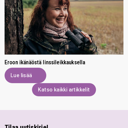
Eroon ikänäöstä linssileikkauksella
Lue lisää
Katso kaikki artikkelit
Tilaa uutiskirje!