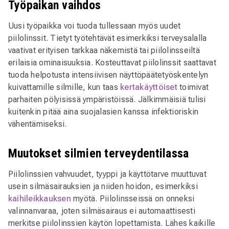
Työpaikan vaihdos
Uusi työpaikka voi tuoda tullessaan myös uudet
piilolinssit. Tietyt työtehtävät esimerkiksi terveysalalla
vaativat erityisen tarkkaa näkemistä tai piilolinsseiltä
erilaisia ominaisuuksia. Kosteuttavat piilolinssit saattavat
tuoda helpotusta intensiivisen näyttöpäätetyöskentelyn
kuivattamille silmille, kun taas
kertakäyttöiset
toimivat
parhaiten pölyisissä ympäristöissä. Jälkimmäisiä tulisi
kuitenkin pitää aina suojalasien kanssa infektioriskin
vähentämiseksi.
Muutokset silmien terveydentilassa
Piilolinssien vahvuudet, tyyppi ja käyttötarve muuttuvat
usein silmäsairauksien ja niiden hoidon, esimerkiksi
kaihileikkauksen
myötä. Piilolinsseissä on onneksi
valinnanvaraa, joten silmäsairaus ei automaattisesti
merkitse piilolinssien käytön lopettamista. Lähes kaikille