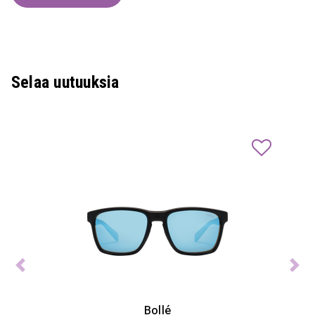
Selaa uutuuksia
Previous
Ne
Bollé