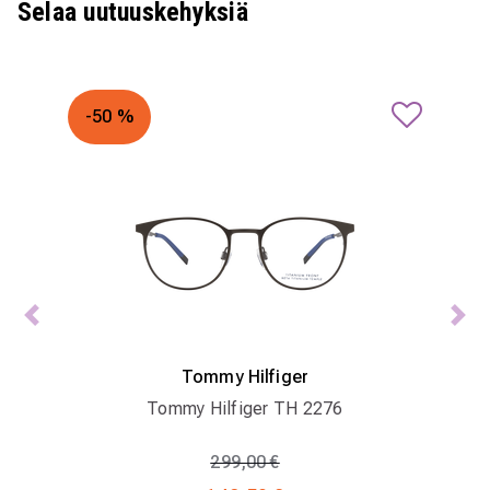
Selaa uutuuskehyksiä
-50 %
Previous
Ne
Tommy Hilfiger
Tommy Hilfiger TH 2276
Hinta alennettu
Alennettu hinta
299,00 €