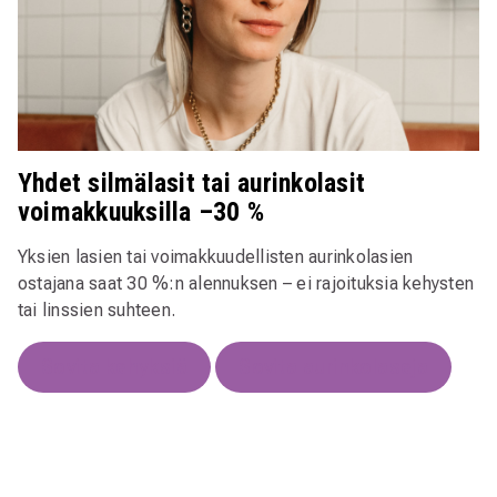
Yhdet silmälasit tai aurinkolasit
voimakkuuksilla –30 %
Yksien lasien tai voimakkuudellisten aurinkolasien
ostajana saat 30 %:n alennuksen
– ei rajoituksia kehysten
tai linssien suhteen.
Sovita kehyksiä
Sovita aurinkolaseja