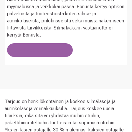
myymälöissä ja verkkokaupassa. Bonusta kertyy optikon
palveluista ja tuoteostoista kuten silmä- ja
aurinkolaseista, piilolinsseistä sekä muista näkemiseen
liittyvistä tarvikkeista. Silmälääkärin vastaanotto ei
kerrytä Bonusta.
Lue lisää bonuksesta
Tarjous on henkilökohtainen ja koskee silmälaseja ja
aurinkolaseja voimakkuuksilla. Tarjous koskee uusia
tilauksia, eikä sitä voi yhdistää muihin etuihin,
pakettihinnoiteltuihin tuotteisiin tai sopimushintoihin.
Yksien lasien ostajalle 30 %:n alennus, kaksien ostajalle