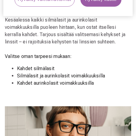
Osta 2 lasit, saat molemmat –50 %
Kesäalessa kaikki silmälasit ja aurinkolasit
voimakkuuksilla puoleen hintaan, kun ostat itsellesi
kerralla kahdet. Tarjous sisältää valitsemasi kehykset ja
linssit
– ei rajoituksia kehysten tai linssien suhteen.
Valitse oman tarpeesi mukaan:
Kahdet silmälasit
Silmälasit ja aurinkolasit voimakkuuksilla
Kahdet aurinkolasit voimakkuuksilla