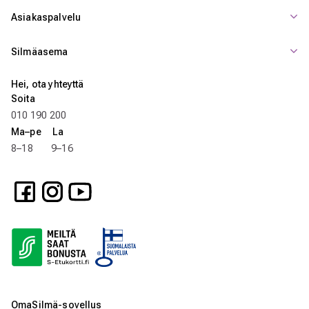
Asiakaspalvelu
Silmäasema
Hei, ota yhteyttä
Soita
010 190 200
Ma–pe La
8–18 9–16
OmaSilmä-sovellus