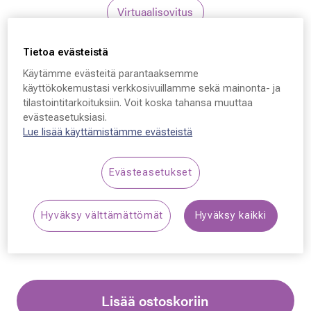
Virtuaalisovitus
Tietoa evästeistä
Polaroid Kids
Käytämme evästeitä parantaaksemme
Polaroid Kids PLD
käyttökokemustasi verkkosivuillamme sekä mainonta- ja
tilastointitarkoituksiin. Voit koska tahansa muuttaa
8059/S, 789M9 47 - 16 -
evästeasetuksiasi.
125
Lue lisää käyttämistämme evästeistä
39,00 €
Evästeasetukset
Synttäriale: erä merkkiaurinkolaseja –50 %,
Hyväksy välttämättömät
Hyväksy kaikki
katso alennetut tuotteet!
Lisää ostoskoriin