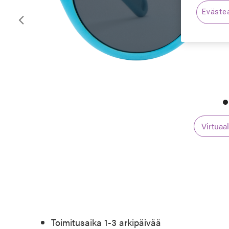
Eväste
Edellinen
Virtuaa
Toimitusaika 1-3 arkipäivää