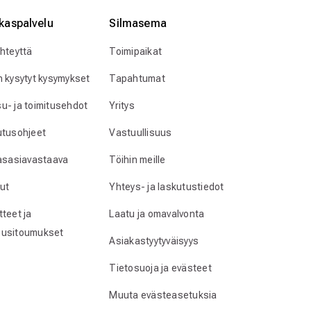
kaspalvelu
Silmӓasema
yhteyttä
Toimipaikat
n kysytyt kysymykset
Tapahtumat
u- ja toimitusehdot
Yritys
utusohjeet
Vastuullisuus
lasasiavastaava
Töihin meille
ut
Yhteys- ja laskutustiedot
teet ja
Laatu ja omavalvonta
usitoumukset
Asiakastyytyväisyys
Tietosuoja ja evästeet
Muuta evästeasetuksia