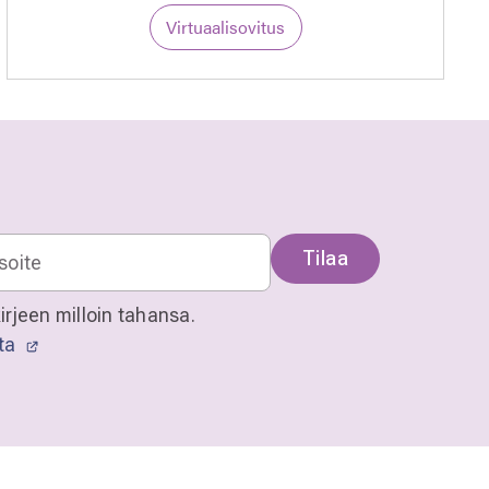
Virtuaalisovitus
Tilaa
irjeen milloin tahansa.
sta