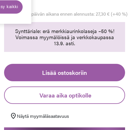
Hinta alennettu
Alennettu hinta
39,00 €
sy kaikki
Alin hinta 30 päivän aikana ennen alennusta: 27,30 € (+40 %)
euraava
Synttäriale: erä merkkiaurinkolaseja –50 %!
Voimassa myymälöissä ja verkkokaupassa
13.9. asti.
Lisää ostoskoriin
Varaa aika optikolle
location_on
Näytä myymäläsaatavuus