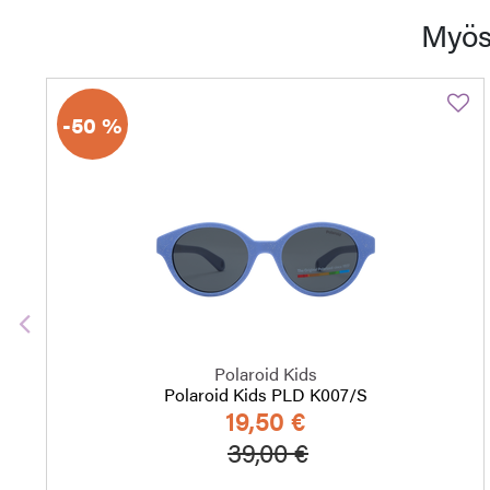
Myös
-50 %
Edellinen
Polaroid Kids
Polaroid Kids PLD K007/S
19,50 €
Hinta alennettu
Alennettu hinta
39,00 €