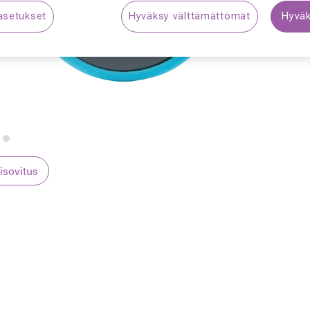
asetukset
Hyväksy välttämättömät
Hyväk
S
lisovitus