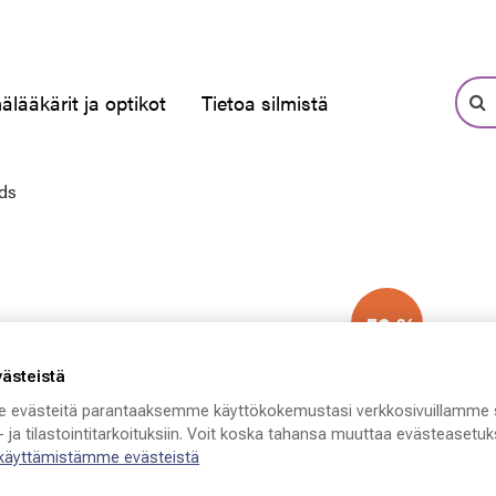
älääkärit ja optikot
Tietoa silmistä
ids
-50 %
västeistä
 evästeitä parantaaksemme käyttökokemustasi verkkosivuillamme 
 ja tilastointitarkoituksiin. Voit koska tahansa muuttaa evästeasetuks
 käyttämistämme evästeistä