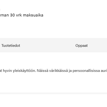
a
arnan 30 vrk maksuaika
Tuotetiedot
Oppaat
 hyvin yleiskäyttöön. Näissä värikkäissä ja persoonallisissa aur