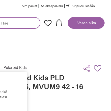
|
|
Toimipaikat
Asiakaspalvelu
Kirjaudu sisään
Varaa aika
Polaroid Kids
Polaroid Kids PLD
K007/S, MVUM9 42 - 16
- 125
sekä
iasi.
19,50 €