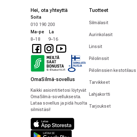
Hei, ota yhteyttä
Tuotteet
Soita
Silmälasit
010 190 200
Ma–pe La
Aurinkolasit
8–18 9–16
Linssit
Piilolinssit
Piilolinssien kestotilaus
OmaSilmä-sovellus
Tarvikkeet
Kaikki asiointitietosi löytyvät
Lahjakortti
OmaSilmä-sovelluksesta.
Lataa sovellus ja pidä huolta
Tarjoukset
silmistäsi!