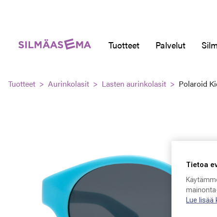
Tuotteet
Palvelut
Silm
Tuotteet
Aurinkolasit
Lasten aurinkolasit
Polaroid K
Tietoa e
Käytämme
mainonta-
Lue lisää