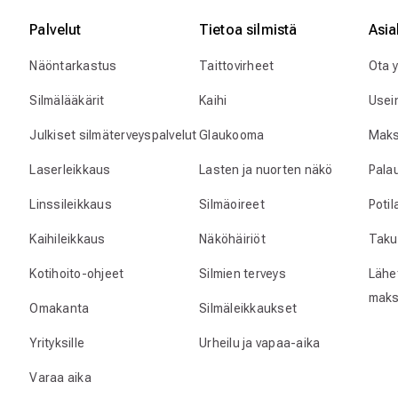
Palvelut
Tietoa silmistä
Asia
Näöntarkastus
Taittovirheet
Ota 
Silmälääkärit
Kaihi
Usei
Julkiset silmäterveyspalvelut
Glaukooma
Maks
Laserleikkaus
Lasten ja nuorten näkö
Pala
Linssileikkaus
Silmäoireet
Poti
Kaihileikkaus
Näköhäiriöt
Taku
Kotihoito-ohjeet
Silmien terveys
Lähet
maks
Omakanta
Silmäleikkaukset
Yrityksille
Urheilu ja vapaa-aika
Varaa aika