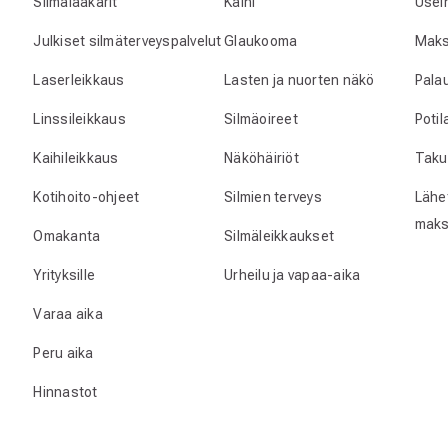
Silmälääkärit
Kaihi
Usei
Julkiset silmäterveyspalvelut
Glaukooma
Maks
Laserleikkaus
Lasten ja nuorten näkö
Pala
Linssileikkaus
Silmäoireet
Poti
Kaihileikkaus
Näköhäiriöt
Taku
Kotihoito-ohjeet
Silmien terveys
Lähet
maks
Omakanta
Silmäleikkaukset
Yrityksille
Urheilu ja vapaa-aika
Varaa aika
Peru aika
Hinnastot