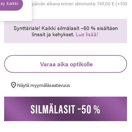
Alin hinta 30 päivän aikana ennen alennusta: 149,00 € (+100
sy kaikki
euraava
%)
Synttäriale! Kaikki silmälasit –50 % sisältäen
linssit ja kehykset.
Lue lisää!
Varaa aika optikolle
location_on
Näytä myymäläsaatavuus