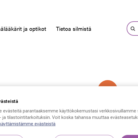
älääkärit ja optikot
Tietoa silmistä
-50 %
västeistä
 evästeitä parantaaksemme käyttökokemustasi verkkosivuillamme 
 ja tilastointitarkoituksiin. Voit koska tahansa muuttaa evästeasetuks
 käyttämistämme evästeistä