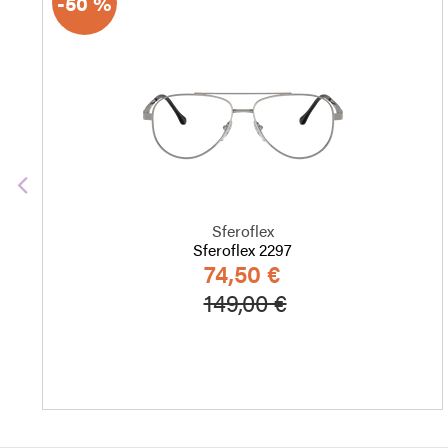
-50 %
Edellinen
Sferoflex
Sferoflex 2297
74,50 €
Hinta alennettu
Alennettu hint
149,00 €