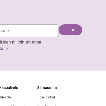
Tilaa
irjeen milloin tahansa.
sta
kaspalvelu
Silmӓasema
yhteyttä
Toimipaikat