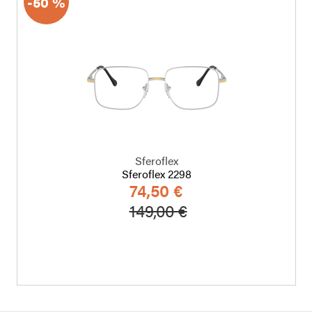
-50 %
Sferoflex
Sferoflex 2298
74,50 €
a
Hinta alennettu
Alennettu hinta
149,00 €