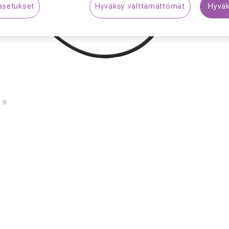
asetukset
Hyväksy välttämättömät
Hyväk
S