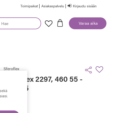
|
|
Toimipaikat
Asiakaspalvelu
Kirjaudu sisään
Varaa aika
Sferoflex
Sferoflex 2297, 460 55 -
15 - 145
sekä
iasi.
74,50 €
Hinta alennettu
Alennettu hinta
149,00 €