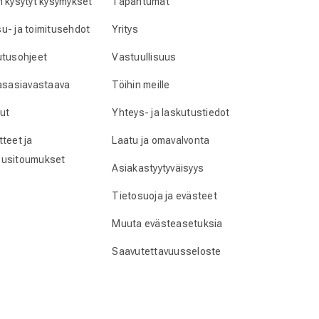
n kysytyt kysymykset
Tapahtumat
u- ja toimitusehdot
Yritys
utusohjeet
Vastuullisuus
lasasiavastaava
Töihin meille
ut
Yhteys- ja laskutustiedot
teet ja
Laatu ja omavalvonta
usitoumukset
Asiakastyytyväisyys
Tietosuoja ja evästeet
Muuta evästeasetuksia
Saavutettavuusseloste