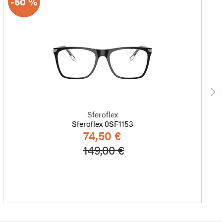
-50 %
S
Sferoflex
Sferoflex 0SF1153
74,50 €
Hinta alennettu
Alennettu hinta
149,00 €