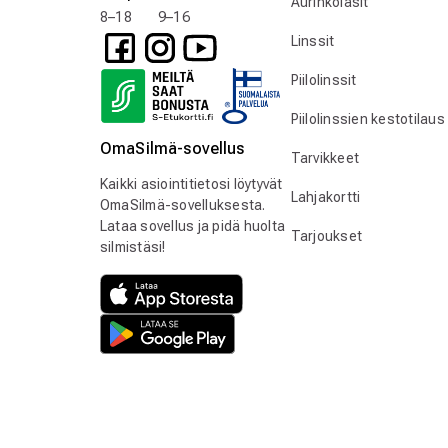
Aurinkolasit
8–18 9–16
Linssit
Piilolinssit
Piilolinssien kestotilaus
OmaSilmä-sovellus
Tarvikkeet
Kaikki asiointitietosi löytyvät
Lahjakortti
OmaSilmä-sovelluksesta.
Lataa sovellus ja pidä huolta
Tarjoukset
silmistäsi!