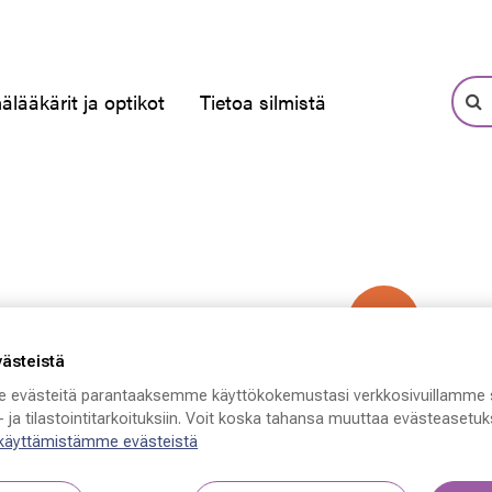
älääkärit ja optikot
Tietoa silmistä
-50 %
västeistä
 evästeitä parantaaksemme käyttökokemustasi verkkosivuillamme 
 ja tilastointitarkoituksiin. Voit koska tahansa muuttaa evästeasetuks
 käyttämistämme evästeistä