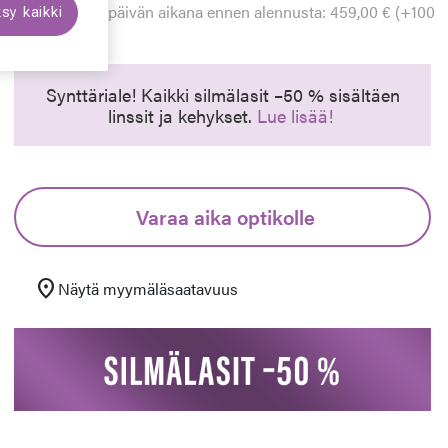
Alin hinta 30 päivän aikana ennen alennusta: 459,00 € (+100
sy kaikki
%)
euraava
Synttäriale! Kaikki silmälasit –50 % sisältäen
linssit ja kehykset.
Lue lisää!
Varaa aika optikolle
location_on
Näytä myymäläsaatavuus