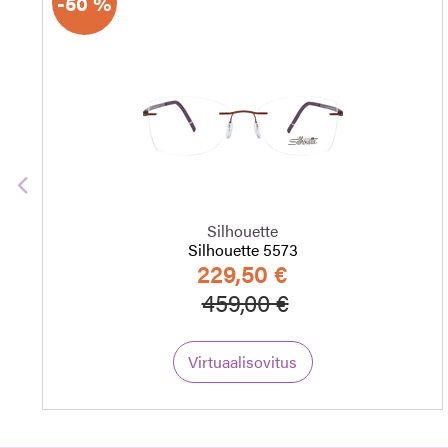
-50 %
Edellinen
Silhouette
Silhouette 5573
229,50 €
Hinta alennettu
Alennettu hint
459,00 €
Virtuaalisovitus