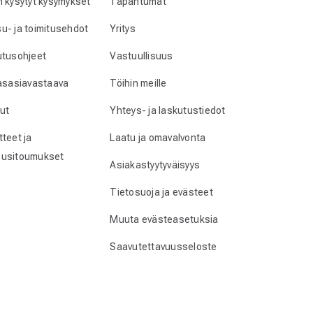
n kysytyt kysymykset
Tapahtumat
u- ja toimitusehdot
Yritys
utusohjeet
Vastuullisuus
lasasiavastaava
Töihin meille
ut
Yhteys- ja laskutustiedot
teet ja
Laatu ja omavalvonta
usitoumukset
Asiakastyytyväisyys
Tietosuoja ja evästeet
Muuta evästeasetuksia
Saavutettavuusseloste