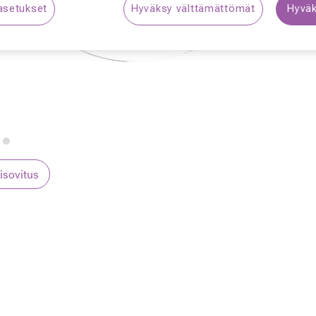
asetukset
Hyväksy välttämättömät
Hyväk
S
lisovitus