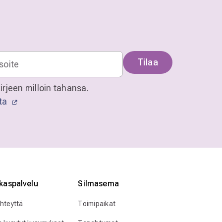
Tilaa
irjeen milloin tahansa.
sta
kaspalvelu
Silmӓasema
yhteyttä
Toimipaikat