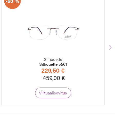
-50 %
S
Silhouette
Silhouette 5561
229,50 €
Hinta alennettu
Alennettu hinta
459,00 €
Virtuaalisovitus