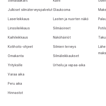
Silmälääkärit
Kaihi
Usei
Julkiset silmäterveyspalvelut
Glaukooma
Maks
Laserleikkaus
Lasten ja nuorten näkö
Pala
Linssileikkaus
Silmäoireet
Poti
Kaihileikkaus
Näköhäiriöt
Taku
Kotihoito-ohjeet
Silmien terveys
Lähet
maks
Omakanta
Silmäleikkaukset
Yrityksille
Urheilu ja vapaa-aika
Varaa aika
Peru aika
Hinnastot