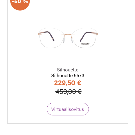
-50 %
Silhouette
Silhouette 5573
229,50 €
a
Hinta alennettu
Alennettu hinta
459,00 €
Virtuaalisovitus