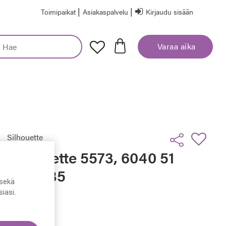
|
|
Toimipaikat
Asiakaspalvelu
Kirjaudu sisään
Varaa aika
Silhouette
Silhouette 5573, 6040 51
- 17 - 135
sekä
iasi.
229,50 €
Hinta alennettu
Alennettu hinta
459,00 €