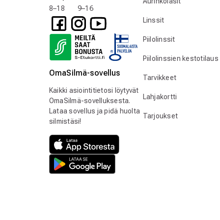
Aurinkolasit
8–18 9–16
Linssit
Piilolinssit
Piilolinssien kestotilaus
OmaSilmä-sovellus
Tarvikkeet
Kaikki asiointitietosi löytyvät
Lahjakortti
OmaSilmä-sovelluksesta.
Lataa sovellus ja pidä huolta
Tarjoukset
silmistäsi!