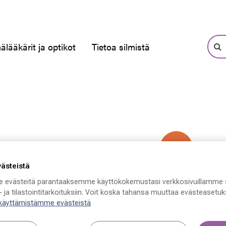
älääkärit ja optikot
Tietoa silmistä
-50 %
västeistä
 evästeitä parantaaksemme käyttökokemustasi verkkosivuillamme 
 ja tilastointitarkoituksiin. Voit koska tahansa muuttaa evästeasetuks
 käyttämistämme evästeistä