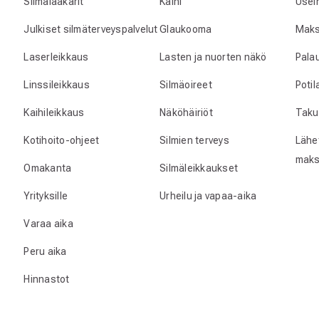
Silmälääkärit
Kaihi
Usei
Julkiset silmäterveyspalvelut
Glaukooma
Maks
Laserleikkaus
Lasten ja nuorten näkö
Pala
Linssileikkaus
Silmäoireet
Poti
Kaihileikkaus
Näköhäiriöt
Taku
Kotihoito-ohjeet
Silmien terveys
Lähet
maks
Omakanta
Silmäleikkaukset
Yrityksille
Urheilu ja vapaa-aika
Varaa aika
Peru aika
Hinnastot