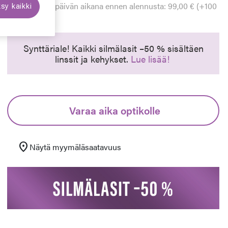
Alin hinta 30 päivän aikana ennen alennusta: 99,00 € (+100
sy kaikki
%)
euraava
Synttäriale! Kaikki silmälasit –50 % sisältäen
linssit ja kehykset.
Lue lisää!
Varaa aika optikolle
location_on
Näytä myymäläsaatavuus