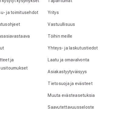
n kysytyt kysymykset
Tapahtumat
u- ja toimitusehdot
Yritys
utusohjeet
Vastuullisuus
lasasiavastaava
Töihin meille
ut
Yhteys- ja laskutustiedot
teet ja
Laatu ja omavalvonta
usitoumukset
Asiakastyytyväisyys
Tietosuoja ja evästeet
Muuta evästeasetuksia
Saavutettavuusseloste