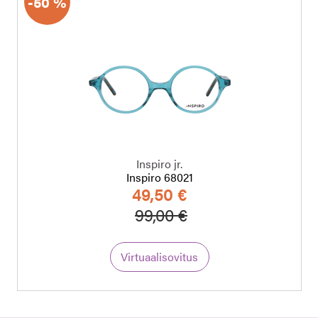
-50 %
Inspiro jr.
Inspiro 68021
49,50 €
Hinta alennettu
Alennettu hinta
99,00 €
Virtuaalisovitus