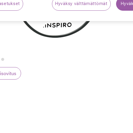
asetukset
Hyväksy välttämättömät
Hyväk
S
lisovitus