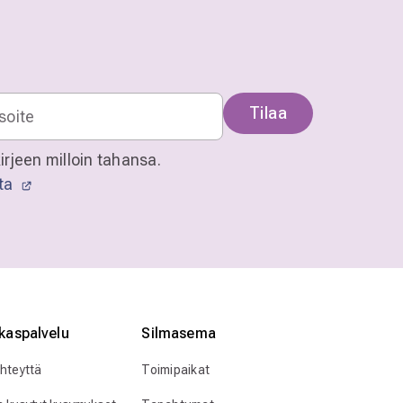
Tilaa
irjeen milloin tahansa.
sta
kaspalvelu
Silmӓasema
yhteyttä
Toimipaikat