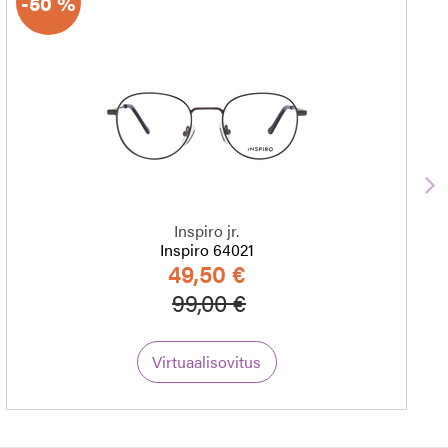
-50 %
S
Inspiro jr.
Inspiro 64021
49,50 €
Hinta alennettu
Alennettu hinta
99,00 €
Virtuaalisovitus