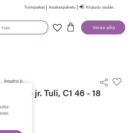
|
|
Toimipaikat
Asiakaspalvelu
Kirjaudu sisään
Varaa aika
Inspiro jr.
Inspiro jr. Tuli, C1 46 - 18
- 135
sekä
iasi.
49,50 €
Hinta alennettu
Alennettu hinta
99,00 €