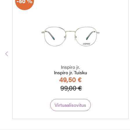
-50 %
Edellinen
Inspiro jr.
Inspiro jr. Tuisku
49,50 €
Hinta alennettu
Alennettu hinta
99,00 €
Virtuaalisovitus