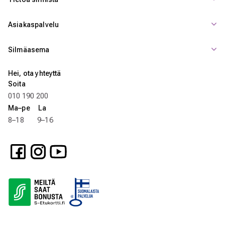
Asiakaspalvelu
Silmäasema
Hei, ota yhteyttä
Soita
010 190 200
Ma–pe La
8–18 9–16