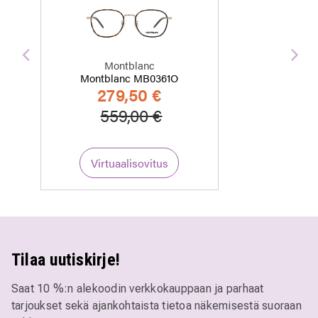
Edellinen
Seu
Montblanc
Montblanc MB0361O
279,50 €
Hinta alennettu
Alennettu hinta
559,00 €
Virtuaalisovitus
Tilaa uutiskirje!
Saat 10 %:n alekoodin verkkokauppaan ja parhaat
tarjoukset sekä ajankohtaista tietoa näkemisestä suoraan