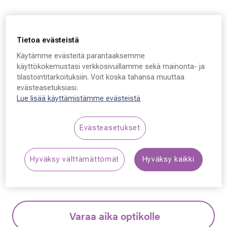
Montblanc
Montblanc MB0391OA,
Tietoa evästeistä
004 51 - 21 - 145
Käytämme evästeitä parantaaksemme
käyttökokemustasi verkkosivuillamme sekä mainonta- ja
tilastointitarkoituksiin. Voit koska tahansa muuttaa
209,50 €
evästeasetuksiasi.
Hinta alennettu
Alennettu hinta
419,00 €
Lue lisää käyttämistämme evästeistä
Alin hinta 30 päivän aikana ennen alennusta: 419,00 €
(+100 %)
Evästeasetukset
Synttäriale! Kaikki silmälasit –50 % sisältäen
Hyväksy välttämättömät
Hyväksy kaikki
linssit ja kehykset.
Lue lisää!
Varaa aika optikolle