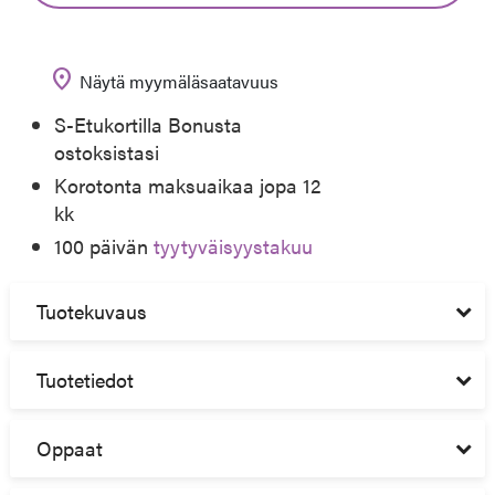
location_on
Näytä myymäläsaatavuus
S-Etukortilla Bonusta
ostoksistasi
Korotonta maksuaikaa jopa 12
kk
100 päivän
tyytyväisyystakuu
Tuotekuvaus
Tuotetiedot
Oppaat