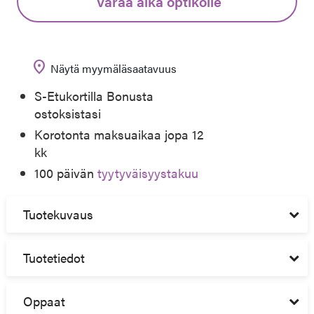
Varaa aika optikolle
location_on
Näytä myymäläsaatavuus
S-Etukortilla Bonusta
ostoksistasi
Korotonta maksuaikaa jopa 12
kk
100 päivän
tyytyväisyystakuu
Tuotekuvaus
Tuotetiedot
Oppaat