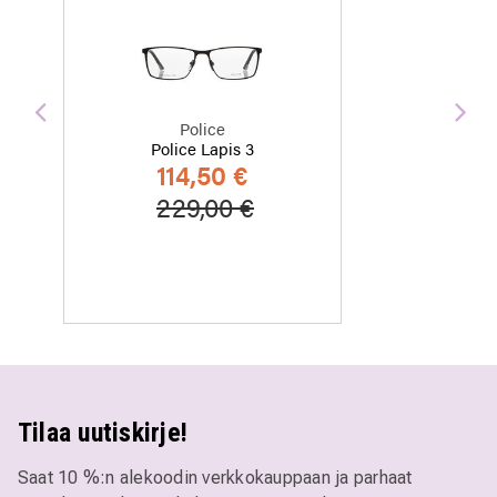
Edellinen
Seu
Police
Police Lapis 3
114,50 €
Hinta alennettu
Alennettu hinta
229,00 €
Tilaa uutiskirje!
Saat 10 %:n alekoodin verkkokauppaan ja parhaat