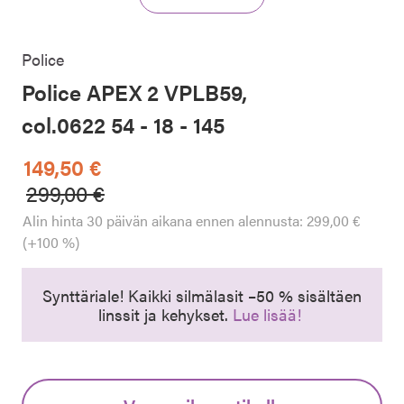
Police
Police APEX 2 VPLB59,
col.0622 54 - 18 - 145
149,50 €
Hinta alennettu
Alennettu hinta
299,00 €
Alin hinta 30 päivän aikana ennen alennusta: 299,00 €
(+100 %)
Synttäriale! Kaikki silmälasit –50 % sisältäen
linssit ja kehykset.
Lue lisää!