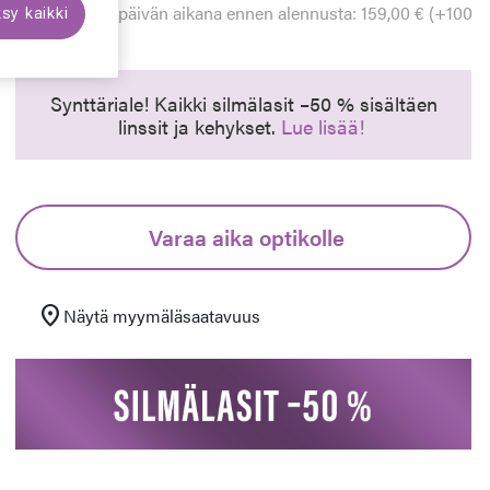
Alin hinta 30 päivän aikana ennen alennusta: 159,00 € (+100
sy kaikki
%)
euraava
Synttäriale! Kaikki silmälasit –50 % sisältäen
linssit ja kehykset.
Lue lisää!
Varaa aika optikolle
location_on
Näytä myymäläsaatavuus