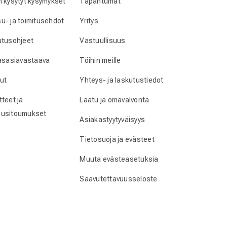
n kysytyt kysymykset
Tapahtumat
u- ja toimitusehdot
Yritys
utusohjeet
Vastuullisuus
lasasiavastaava
Töihin meille
ut
Yhteys- ja laskutustiedot
teet ja
Laatu ja omavalvonta
usitoumukset
Asiakastyytyväisyys
Tietosuoja ja evästeet
Muuta evästeasetuksia
Saavutettavuusseloste