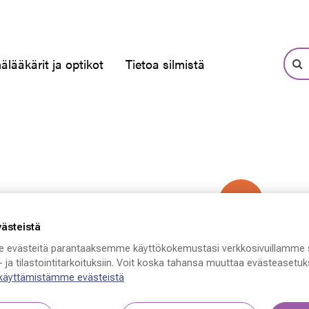
älääkärit ja optikot
Tietoa silmistä
-50 %
västeistä
 evästeitä parantaaksemme käyttökokemustasi verkkosivuillamme 
 ja tilastointitarkoituksiin. Voit koska tahansa muuttaa evästeasetuks
 käyttämistämme evästeistä