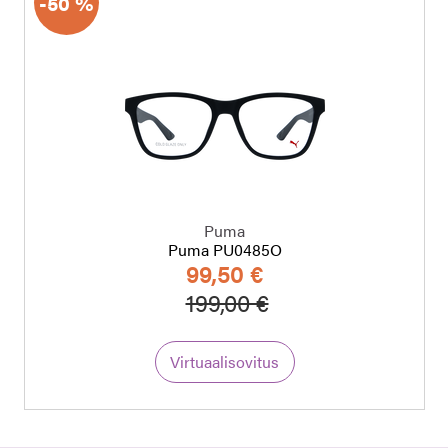
-50 %
Puma
Puma PU0485O
99,50 €
a
Hinta alennettu
Alennettu hinta
199,00 €
Virtuaalisovitus