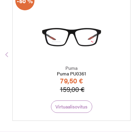
-50 %
Edellinen
Puma
Puma PU0361
79,50 €
Hinta alennettu
Alennettu hint
159,00 €
Virtuaalisovitus