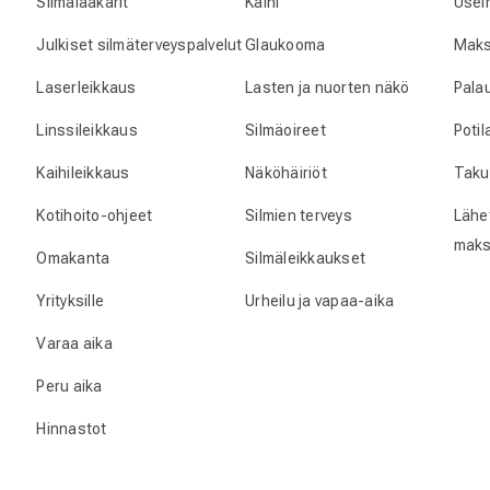
Silmälääkärit
Kaihi
Usei
Julkiset silmäterveyspalvelut
Glaukooma
Maks
Laserleikkaus
Lasten ja nuorten näkö
Pala
Linssileikkaus
Silmäoireet
Poti
Kaihileikkaus
Näköhäiriöt
Taku
Kotihoito-ohjeet
Silmien terveys
Lähet
maks
Omakanta
Silmäleikkaukset
Yrityksille
Urheilu ja vapaa-aika
Varaa aika
Peru aika
Hinnastot