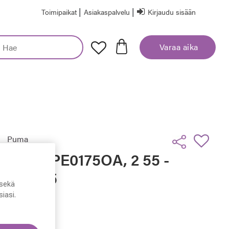
|
|
Toimipaikat
Asiakaspalvelu
Kirjaudu sisään
Varaa aika
Puma
Puma PE0175OA, 2 55 -
17 - 145
sekä
iasi.
79,50 €
Hinta alennettu
Alennettu hinta
159,00 €