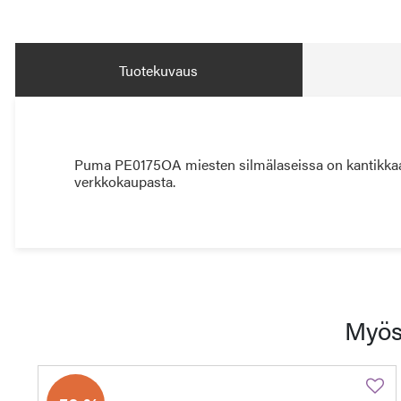
Tuotekuvaus
Puma PE0175OA miesten silmälaseissa on kantikkaat, 
verkkokaupasta.
Myös