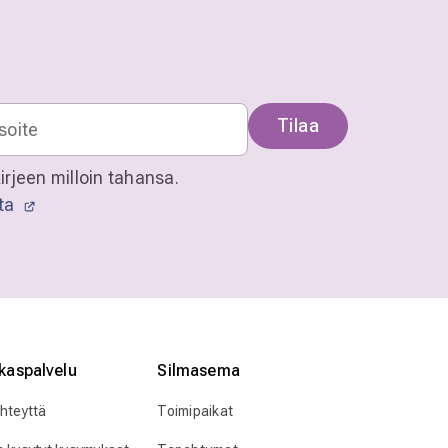
Tilaa
irjeen milloin tahansa.
sta
kaspalvelu
Silmӓasema
yhteyttä
Toimipaikat