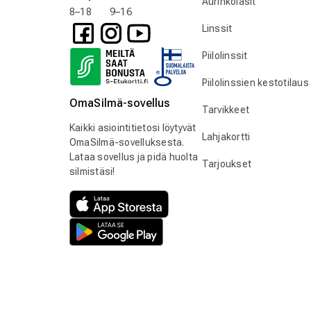
Aurinkolasit
8–18 9–16
Linssit
Piilolinssit
Piilolinssien kestotilaus
OmaSilmä-sovellus
Tarvikkeet
Kaikki asiointitietosi löytyvät
Lahjakortti
OmaSilmä-sovelluksesta.
Lataa sovellus ja pidä huolta
Tarjoukset
silmistäsi!