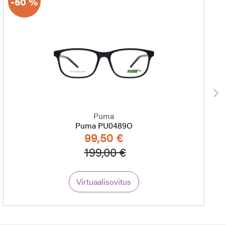
-50 %
S
Puma
Puma PU0489O
99,50 €
Hinta alennettu
Alennettu hinta
199,00 €
Virtuaalisovitus