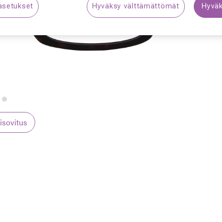
asetukset
Hyväksy välttämättömät
Hyväk
S
lisovitus