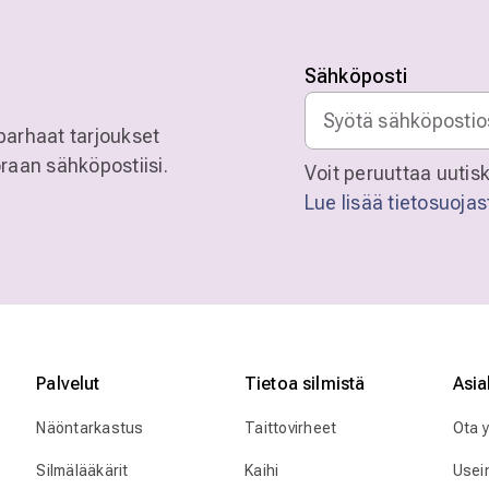
Sähköposti
parhaat tarjoukset
raan sähköpostiisi.
Voit peruuttaa uutisk
Lue lisää tietosuoja
Palvelut
Tietoa silmistä
Asia
Näöntarkastus
Taittovirheet
Ota 
Silmälääkärit
Kaihi
Usei