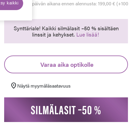
Alin hinta 30 päivän aikana ennen alennusta: 199,00 € (+100
sy kaikki
euraava
%)
Synttäriale! Kaikki silmälasit –50 % sisältäen
linssit ja kehykset.
Lue lisää!
Varaa aika optikolle
location_on
Näytä myymäläsaatavuus