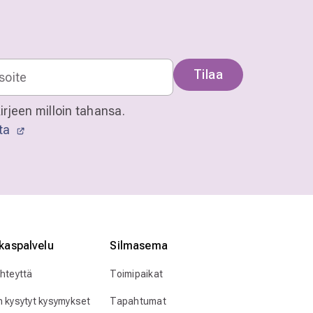
Tilaa
irjeen milloin tahansa.
sta
kaspalvelu
Silmӓasema
yhteyttä
Toimipaikat
n kysytyt kysymykset
Tapahtumat