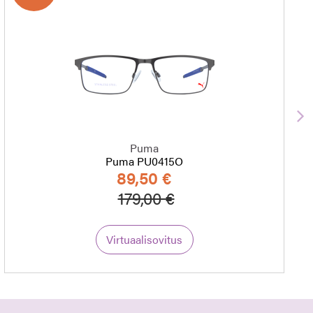
S
Puma
Puma PU0415O
89,50 €
Hinta alennettu
Alennettu hinta
179,00 €
Virtuaalisovitus