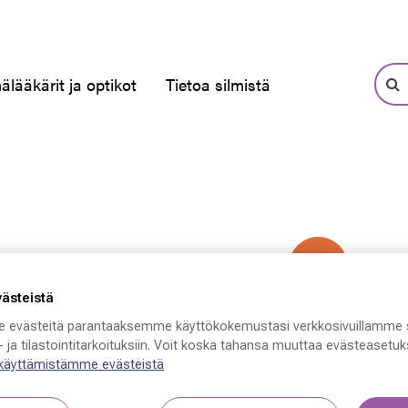
älääkärit ja optikot
Tietoa silmistä
-50 %
västeistä
 evästeitä parantaaksemme käyttökokemustasi verkkosivuillamme 
 ja tilastointitarkoituksiin. Voit koska tahansa muuttaa evästeasetuks
 käyttämistämme evästeistä