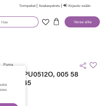
|
|
Toimipaikat
Asiakaspalvelu
Kirjaudu sisään
Varaa aika
Puma
Puma PU0512O, 005 58
- 18 - 145
sekä
iasi.
99,50 €
Hinta alennettu
Alennettu hinta
199,00 €