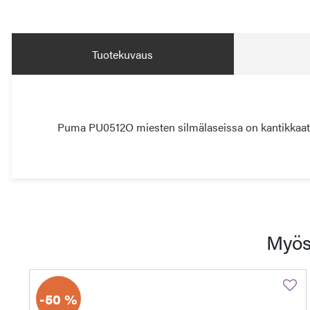
Tuotekuvaus
Puma PU0512O miesten silmälaseissa on kantikkaat, h
Myös
-50 %