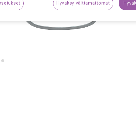
asetukset
Hyväksy välttämättömät
Hyväk
S