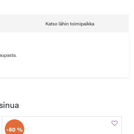
Katso lähin toimipaikka
aupasta.
sinua
-50 %