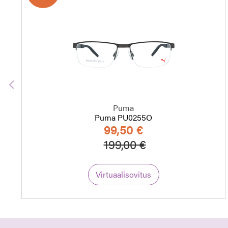
Edellinen
Puma
Puma PU0255O
99,50 €
Hinta alennettu
Alennettu hint
199,00 €
Virtuaalisovitus