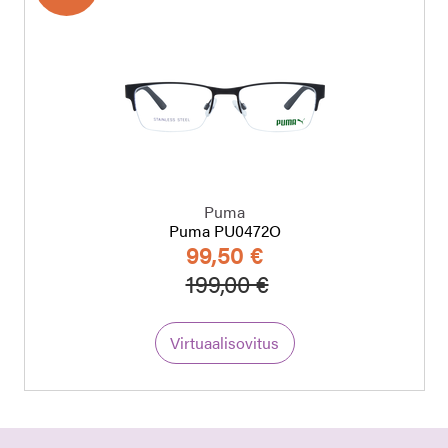
Puma
Puma PU0472O
99,50 €
a
Hinta alennettu
Alennettu hinta
199,00 €
Virtuaalisovitus