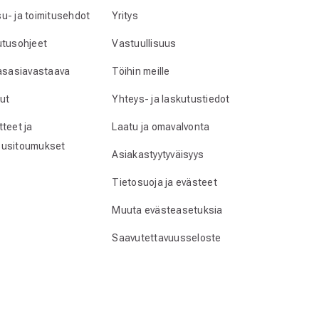
u- ja toimitusehdot
Yritys
utusohjeet
Vastuullisuus
lasasiavastaava
Töihin meille
ut
Yhteys- ja laskutustiedot
teet ja
Laatu ja omavalvonta
usitoumukset
Asiakastyytyväisyys
Tietosuoja ja evästeet
Muuta evästeasetuksia
Saavutettavuusseloste