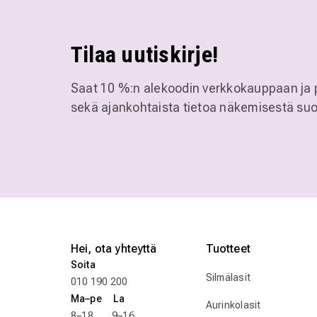
Tilaa uutiskirje!
Saat 10 %:n alekoodin verkkokauppaan ja 
sekä ajankohtaista tietoa näkemisestä suo
Hei, ota yhteyttä
Tuotteet
Soita
Silmälasit
010 190 200
Ma–pe La
Aurinkolasit
8–18 9–16