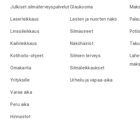
Julkiset silmäterveyspalvelut
Glaukooma
Maks
Laserleikkaus
Lasten ja nuorten näkö
Pala
Linssileikkaus
Silmäoireet
Poti
Kaihileikkaus
Näköhäiriöt
Taku
Kotihoito-ohjeet
Silmien terveys
Lähet
maks
Omakanta
Silmäleikkaukset
Yrityksille
Urheilu ja vapaa-aika
Varaa aika
Peru aika
Hinnastot