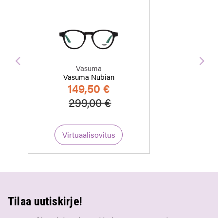
Edellinen
Seu
Vasuma
Vasuma Nubian
149,50 €
Hinta alennettu
Alennettu hinta
299,00 €
Virtuaalisovitus
Tilaa uutiskirje!