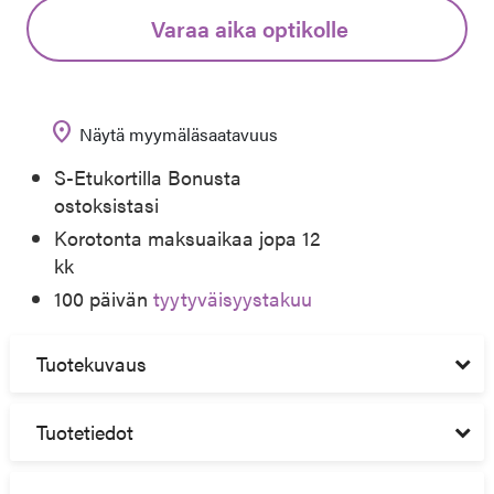
Varaa aika optikolle
location_on
Näytä myymäläsaatavuus
S-Etukortilla Bonusta
ostoksistasi
Korotonta maksuaikaa jopa 12
kk
100 päivän
tyytyväisyystakuu
Tuotekuvaus
Tuotetiedot