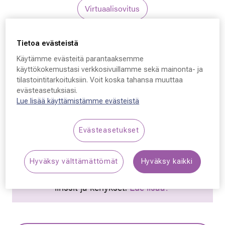
Virtuaalisovitus
Vasuma
Tietoa evästeistä
Vasuma Nubian, N11 47
Käytämme evästeitä parantaaksemme
käyttökokemustasi verkkosivuillamme sekä mainonta- ja
- 21 - 145
tilastointitarkoituksiin. Voit koska tahansa muuttaa
evästeasetuksiasi.
149,50 €
Lue lisää käyttämistämme evästeistä
Hinta alennettu
Alennettu hinta
299,00 €
Evästeasetukset
Alin hinta 30 päivän aikana ennen alennusta: 299,00 €
(+100 %)
Hyväksy välttämättömät
Hyväksy kaikki
Synttäriale! Kaikki silmälasit –50 % sisältäen
linssit ja kehykset.
Lue lisää!