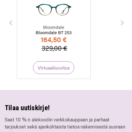
Edellinen
Seu
Bloomdale
Bloomdale BT 253
164,50 €
Hinta alennettu
Alennettu hinta
329,00 €
Virtuaalisovitus
Tilaa uutiskirje!
Saat 10 %:n alekoodin verkkokauppaan ja parhaat
tarjoukset sekä ajankohtaista tietoa näkemisestä suoraan