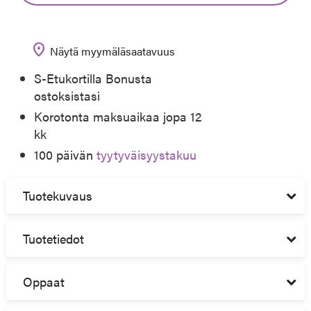
location_on
Näytä myymäläsaatavuus
S-Etukortilla Bonusta
ostoksistasi
Korotonta maksuaikaa jopa 12
kk
100 päivän
tyytyväisyystakuu
Tuotekuvaus
Tuotetiedot
Oppaat