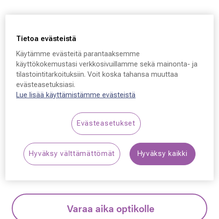
Carolina Herrera
Carolina Herrera HER
Tietoa evästeistä
0252, QHO 53 - 16 - 145
Käytämme evästeitä parantaaksemme
käyttökokemustasi verkkosivuillamme sekä mainonta- ja
tilastointitarkoituksiin. Voit koska tahansa muuttaa
139,50 €
evästeasetuksiasi.
Hinta alennettu
Alennettu hinta
279,00 €
Lue lisää käyttämistämme evästeistä
Alin hinta 30 päivän aikana ennen alennusta: 279,00 €
(+100 %)
Evästeasetukset
Synttäriale! Kaikki silmälasit –50 % sisältäen
Hyväksy välttämättömät
Hyväksy kaikki
linssit ja kehykset.
Lue lisää!
Varaa aika optikolle