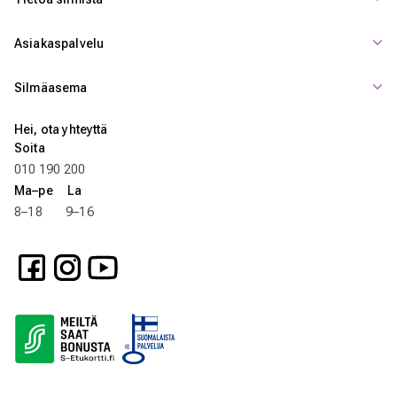
Asiakaspalvelu
Silmäasema
Hei, ota yhteyttä
Soita
010 190 200
Ma–pe La
8–18 9–16