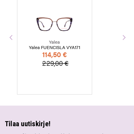
Edellinen
Seu
Yalea
Yalea FUENCISLA VYA171
114,50 €
Hinta alennettu
Alennettu hinta
229,00 €
Tilaa uutiskirje!