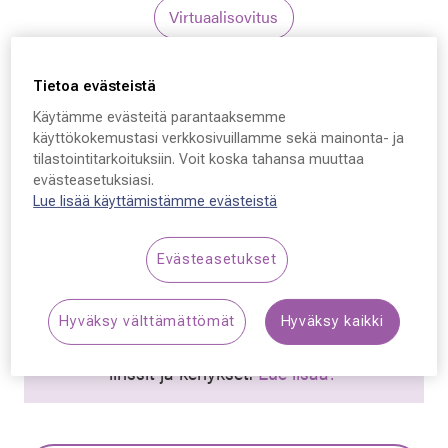
Virtuaalisovitus
Carolina Herrera
Tietoa evästeistä
Carolina Herrera HER
Käytämme evästeitä parantaaksemme
käyttökokemustasi verkkosivuillamme sekä mainonta- ja
0320, 807 54 - 17 - 140
tilastointitarkoituksiin. Voit koska tahansa muuttaa
evästeasetuksiasi.
149,50 €
Lue lisää käyttämistämme evästeistä
Hinta alennettu
Alennettu hinta
299,00 €
Evästeasetukset
Alin hinta 30 päivän aikana ennen alennusta: 299,00 €
(+100 %)
Hyväksy välttämättömät
Hyväksy kaikki
Synttäriale! Kaikki silmälasit –50 % sisältäen
linssit ja kehykset.
Lue lisää!