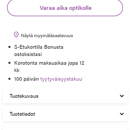
Varaa aika optikolle
location_on
Näytä myymäläsaatavuus
S-Etukortilla Bonusta
ostoksistasi
Korotonta maksuaikaa jopa 12
kk
100 päivän
tyytyväisyystakuu
Tuotekuvaus
Tuotetiedot