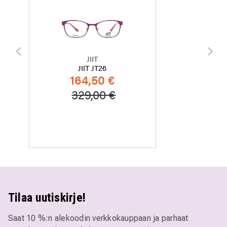
Edellinen
Seu
JIIT
JIIT JT26
164,50 €
Hinta alennettu
Alennettu hinta
329,00 €
Tilaa uutiskirje!
Saat 10 %:n alekoodin verkkokauppaan ja parhaat