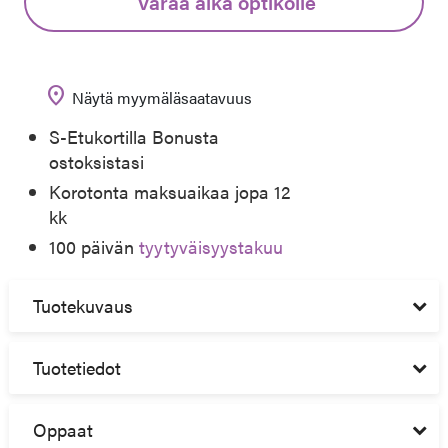
Varaa aika optikolle
location_on
Näytä myymäläsaatavuus
S-Etukortilla Bonusta
ostoksistasi
Korotonta maksuaikaa jopa 12
kk
100 päivän
tyytyväisyystakuu
Tuotekuvaus
Tuotetiedot
Oppaat