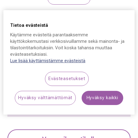
Ergo
Tietoa evästeistä
Ergo 2040, C50 53 - 17 -
Käytämme evästeitä parantaaksemme
140
käyttökokemustasi verkkosivuillamme sekä mainonta- ja
tilastointitarkoituksiin. Voit koska tahansa muuttaa
49,50 €
evästeasetuksiasi.
Lue lisää käyttämistämme evästeistä
Hinta alennettu
Alennettu hinta
99,00 €
Alin hinta 30 päivän aikana ennen alennusta: 99,00 € (+100
Evästeasetukset
%)
Hyväksy välttämättömät
Hyväksy kaikki
Synttäriale! Kaikki silmälasit –50 % sisältäen
linssit ja kehykset.
Lue lisää!