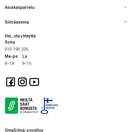
Asiakaspalvelu
Silmäasema
Hei, ota yhteyttä
Soita
010 190 200
Ma–pe La
8–18 9–16
OmaSilmä-sovellus