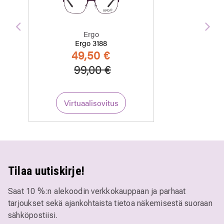
Edellinen
Seu
Ergo
Ergo 3188
49,50 €
Hinta alennettu
Alennettu hinta
99,00 €
Virtuaalisovitus
Tilaa uutiskirje!
Saat 10 %:n alekoodin verkkokauppaan ja parhaat
tarjoukset sekä ajankohtaista tietoa näkemisestä suoraan
sähköpostiisi.