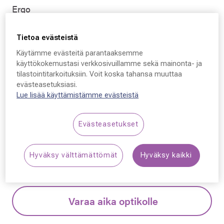
Ergo
Ergo 9002, C33 54 - 17
Tietoa evästeistä
- 137
Käytämme evästeitä parantaaksemme
käyttökokemustasi verkkosivuillamme sekä mainonta- ja
49,50 €
tilastointitarkoituksiin. Voit koska tahansa muuttaa
Hinta alennettu
Alennettu hinta
99,00 €
evästeasetuksiasi.
Lue lisää käyttämistämme evästeistä
Alin hinta 30 päivän aikana ennen alennusta: 99,00 € (+100
%)
Evästeasetukset
Synttäriale! Kaikki silmälasit –50 % sisältäen
linssit ja kehykset.
Lue lisää!
Hyväksy välttämättömät
Hyväksy kaikki
Varaa aika optikolle