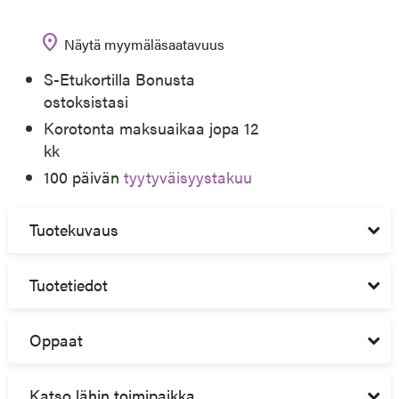
location_on
Näytä myymäläsaatavuus
S-Etukortilla Bonusta
ostoksistasi
Korotonta maksuaikaa jopa 12
kk
100 päivän
tyytyväisyystakuu
Tuotekuvaus
Tuotetiedot
Oppaat
Katso lähin toimipaikka