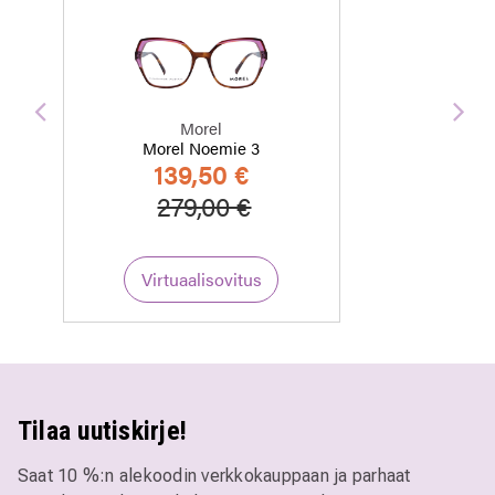
Edellinen
Seu
Morel
Morel Noemie 3
139,50 €
Hinta alennettu
Alennettu hinta
279,00 €
Virtuaalisovitus
Tilaa uutiskirje!
Saat 10 %:n alekoodin verkkokauppaan ja parhaat