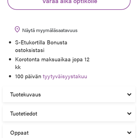
Varaa aika optikolle
location_on
Näytä myymäläsaatavuus
S-Etukortilla Bonusta
ostoksistasi
Korotonta maksuaikaa jopa 12
kk
100 päivän
tyytyväisyystakuu
Tuotekuvaus
Tuotetiedot
Oppaat