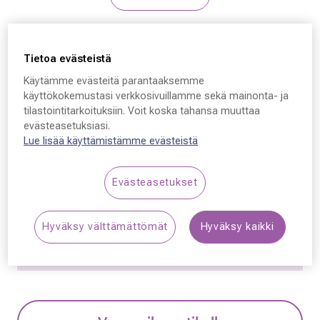
Furla
Tietoa evästeistä
Furla VFU643V,
Käytämme evästeitä parantaaksemme
COL.06SC 51 - 18 - 140
käyttökokemustasi verkkosivuillamme sekä mainonta- ja
tilastointitarkoituksiin. Voit koska tahansa muuttaa
144,50 €
evästeasetuksiasi.
Lue lisää käyttämistämme evästeistä
Hinta alennettu
Alennettu hinta
289,00 €
Alin hinta 30 päivän aikana ennen alennusta: 289,00 €
Evästeasetukset
(+100 %)
Hyväksy välttämättömät
Hyväksy kaikki
Synttäriale! Kaikki silmälasit –50 % sisältäen
linssit ja kehykset.
Lue lisää!