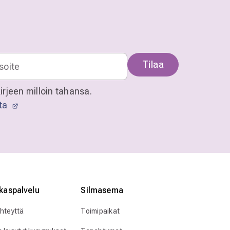
Tilaa
irjeen milloin tahansa.
sta
kaspalvelu
Silmӓasema
yhteyttä
Toimipaikat