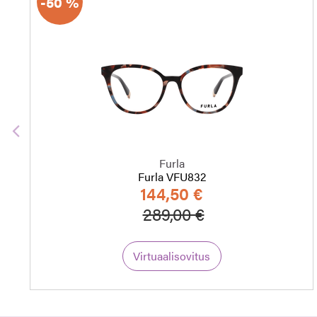
-50 %
Edellinen
Furla
Furla VFU832
144,50 €
Hinta alennettu
Alennettu hint
289,00 €
Virtuaalisovitus