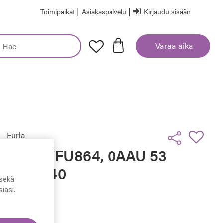
|
|
Toimipaikat
Asiakaspalvelu
Kirjaudu sisään
Varaa aika
Furla
Furla VFU864, 0AAU 53
- 19 - 140
sekä
iasi.
144,50 €
Hinta alennettu
Alennettu hinta
289,00 €