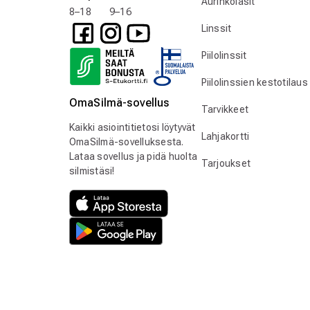
Aurinkolasit
8–18 9–16
Linssit
Piilolinssit
Piilolinssien kestotilaus
OmaSilmä-sovellus
Tarvikkeet
Kaikki asiointitietosi löytyvät
Lahjakortti
OmaSilmä-sovelluksesta.
Lataa sovellus ja pidä huolta
Tarjoukset
silmistäsi!