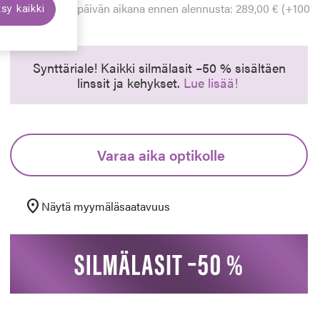
Alin hinta 30 päivän aikana ennen alennusta: 289,00 € (+100
sy kaikki
euraava
%)
Synttäriale! Kaikki silmälasit –50 % sisältäen
linssit ja kehykset.
Lue lisää!
Varaa aika optikolle
location_on
Näytä myymäläsaatavuus