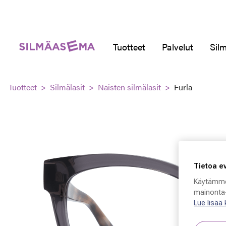
Tuotteet
Palvelut
Silm
Tuotteet
Silmälasit
Naisten silmälasit
Furla
Tietoa e
Käytämme
mainonta-
Lue lisää