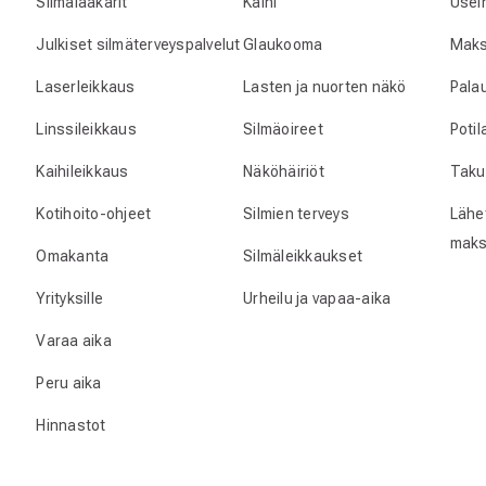
Silmälääkärit
Kaihi
Usei
Julkiset silmäterveyspalvelut
Glaukooma
Maks
Laserleikkaus
Lasten ja nuorten näkö
Pala
Linssileikkaus
Silmäoireet
Poti
Kaihileikkaus
Näköhäiriöt
Taku
Kotihoito-ohjeet
Silmien terveys
Lähet
maks
Omakanta
Silmäleikkaukset
Yrityksille
Urheilu ja vapaa-aika
Varaa aika
Peru aika
Hinnastot