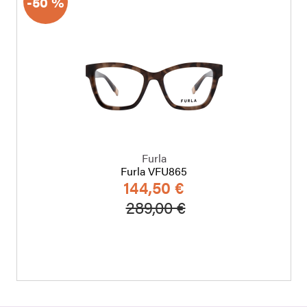
-50 %
Furla
Furla VFU865
144,50 €
a
Hinta alennettu
Alennettu hinta
289,00 €