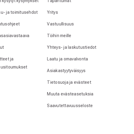
n kysytyt kysymykset
Tapahtumat
u- ja toimitusehdot
Yritys
utusohjeet
Vastuullisuus
lasasiavastaava
Töihin meille
ut
Yhteys- ja laskutustiedot
teet ja
Laatu ja omavalvonta
usitoumukset
Asiakastyytyväisyys
Tietosuoja ja evästeet
Muuta evästeasetuksia
Saavutettavuusseloste