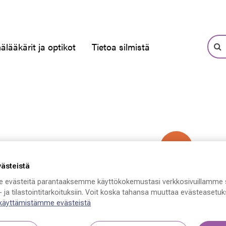
älääkärit ja optikot
Tietoa silmistä
-50 %
västeistä
 evästeitä parantaaksemme käyttökokemustasi verkkosivuillamme 
 ja tilastointitarkoituksiin. Voit koska tahansa muuttaa evästeasetuks
 käyttämistämme evästeistä