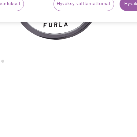
asetukset
Hyväksy välttämättömät
Hyväk
S