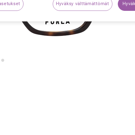
asetukset
Hyväksy välttämättömät
Hyväk
S