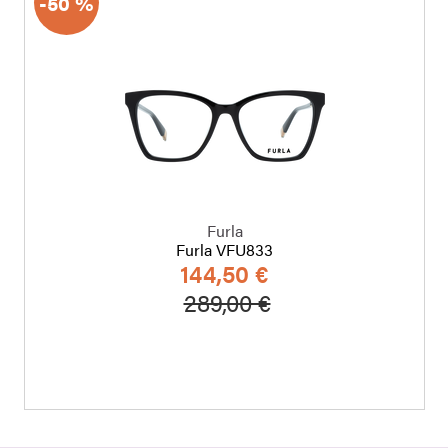
-50 %
Furla
Furla VFU833
144,50 €
a
Hinta alennettu
Alennettu hinta
289,00 €