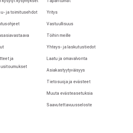
n kysytyt kysymykset
Tapahtumat
u- ja toimitusehdot
Yritys
utusohjeet
Vastuullisuus
lasasiavastaava
Töihin meille
ut
Yhteys- ja laskutustiedot
teet ja
Laatu ja omavalvonta
usitoumukset
Asiakastyytyväisyys
Tietosuoja ja evästeet
Muuta evästeasetuksia
Saavutettavuusseloste