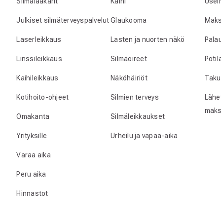
Silmälääkärit
Kaihi
Usei
Julkiset silmäterveyspalvelut
Glaukooma
Maks
Laserleikkaus
Lasten ja nuorten näkö
Pala
Linssileikkaus
Silmäoireet
Poti
Kaihileikkaus
Näköhäiriöt
Taku
Kotihoito-ohjeet
Silmien terveys
Lähet
maks
Omakanta
Silmäleikkaukset
Yrityksille
Urheilu ja vapaa-aika
Varaa aika
Peru aika
Hinnastot