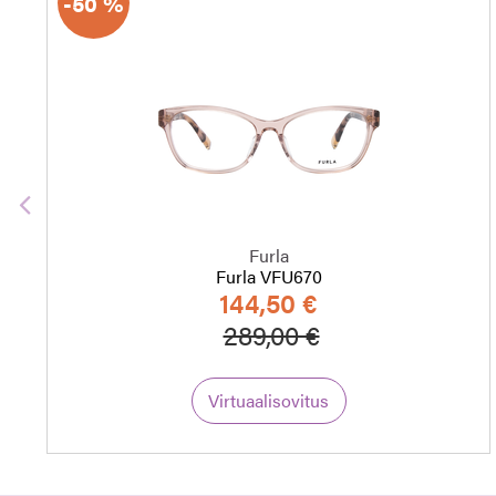
-50 %
Edellinen
Furla
Furla VFU670
144,50 €
Hinta alennettu
Alennettu hint
289,00 €
Virtuaalisovitus