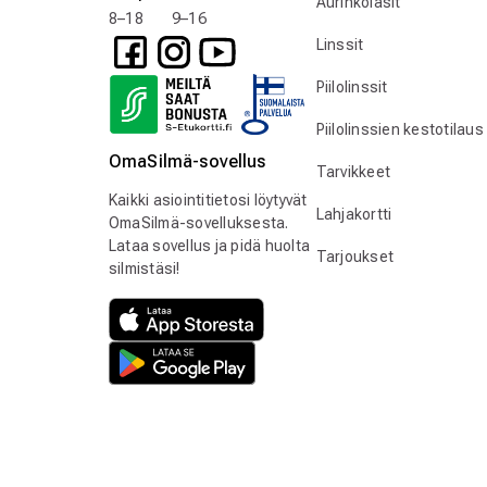
Aurinkolasit
8–18 9–16
Linssit
Piilolinssit
Piilolinssien kestotilaus
OmaSilmä-sovellus
Tarvikkeet
Kaikki asiointitietosi löytyvät
Lahjakortti
OmaSilmä-sovelluksesta.
Lataa sovellus ja pidä huolta
Tarjoukset
silmistäsi!