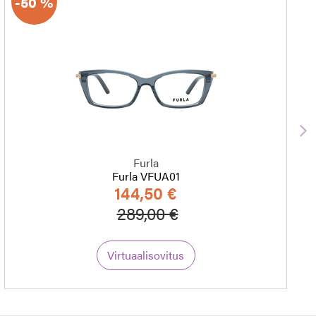
-50 %
S
Furla
Furla VFUA01
144,50 €
Hinta alennettu
Alennettu hinta
289,00 €
Virtuaalisovitus