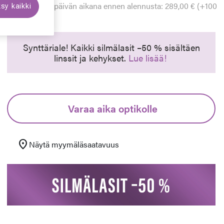
Alin hinta 30 päivän aikana ennen alennusta: 289,00 € (+100
sy kaikki
euraava
%)
Synttäriale! Kaikki silmälasit –50 % sisältäen
linssit ja kehykset.
Lue lisää!
Varaa aika optikolle
location_on
Näytä myymäläsaatavuus