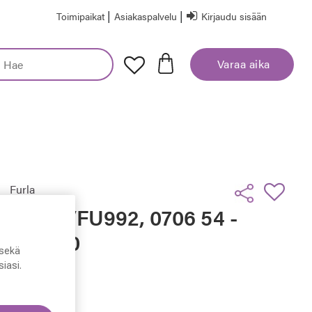
|
|
Toimipaikat
Asiakaspalvelu
Kirjaudu sisään
Varaa aika
Furla
Furla VFU992, 0706 54 -
16 - 140
sekä
iasi.
144,50 €
Hinta alennettu
Alennettu hinta
289,00 €