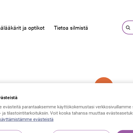
älääkärit ja optikot
Tietoa silmistä
-50 %
västeistä
 evästeitä parantaaksemme käyttökokemustasi verkkosivuillamme 
 ja tilastointitarkoituksiin. Voit koska tahansa muuttaa evästeasetuks
 käyttämistämme evästeistä