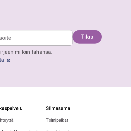
Tilaa
irjeen milloin tahansa.
sta
kaspalvelu
Silmӓasema
yhteyttä
Toimipaikat