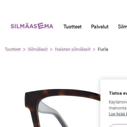
Tuotteet
Palvelut
Silm
Tuotteet
Silmälasit
Naisten silmälasit
Furla
Tietoa e
Käytämme
mainonta-
Lue lisää