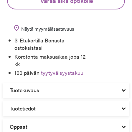
Varaa aika optikolle
location_on
Näytä myymäläsaatavuus
S-Etukortilla Bonusta
ostoksistasi
Korotonta maksuaikaa jopa 12
kk
100 päivän
tyytyväisyystakuu
Tuotekuvaus
Tuotetiedot
Oppaat