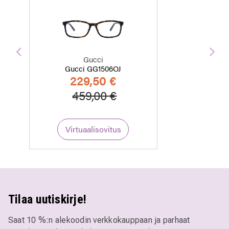
Edellinen
Seu
Gucci
Gucci GG1506OJ
229,50 €
Hinta alennettu
Alennettu hinta
459,00 €
Virtuaalisovitus
Tilaa uutiskirje!
Saat 10 %:n alekoodin verkkokauppaan ja parhaat