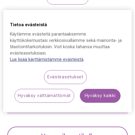
Gucci
Tietoa evästeistä
Gucci GG1359, 004 54 -
Käytämme evästeitä parantaaksemme
16 - 140
käyttökokemustasi verkkosivuillamme sekä mainonta- ja
tilastointitarkoituksiin. Voit koska tahansa muuttaa
199,50 €
evästeasetuksiasi.
Lue lisää käyttämistämme evästeistä
Hinta alennettu
Alennettu hinta
399,00 €
Alin hinta 30 päivän aikana ennen alennusta: 399,00 €
Evästeasetukset
(+100 %)
Hyväksy välttämättömät
Hyväksy kaikki
Synttäriale! Kaikki silmälasit –50 % sisältäen
linssit ja kehykset.
Lue lisää!