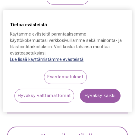
Inspiro
Tietoa evästeistä
Inspiro Topaasi T C1, C1
Käytämme evästeitä parantaaksemme
49 - 18 - 140
käyttökokemustasi verkkosivuillamme sekä mainonta- ja
tilastointitarkoituksiin. Voit koska tahansa muuttaa
109,50 €
evästeasetuksiasi.
Lue lisää käyttämistämme evästeistä
Hinta alennettu
Alennettu hinta
219,00 €
Alin hinta 30 päivän aikana ennen alennusta: 219,00 €
Evästeasetukset
(+100 %)
Hyväksy välttämättömät
Hyväksy kaikki
Synttäriale! Kaikki silmälasit –50 % sisältäen
linssit ja kehykset.
Lue lisää!