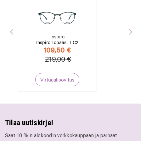
Edellinen
Seu
Inspiro
Inspiro Topaasi T C2
109,50 €
Hinta alennettu
Alennettu hinta
219,00 €
Virtuaalisovitus
Tilaa uutiskirje!
Saat 10 %:n alekoodin verkkokauppaan ja parhaat