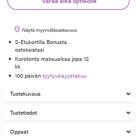
Varaa aika optikolle
location_on
Näytä myymäläsaatavuus
S-Etukortilla Bonusta
ostoksistasi
Korotonta maksuaikaa jopa 12
kk
100 päivän
tyytyväisyystakuu
Tuotekuvaus
Tuotetiedot
Oppaat