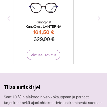
Edellinen
Seu
Kunoqvist
KunoQvist LANTERNA
164,50 €
Hinta alennettu
Alennettu hinta
329,00 €
Virtuaalisovitus
Tilaa uutiskirje!
Saat 10 %:n alekoodin verkkokauppaan ja parhaat
tarjoukset sekä ajankohtaista tietoa näkemisestä suoraan