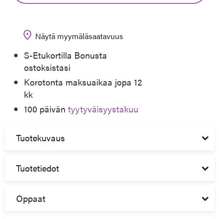
location_on
Näytä myymäläsaatavuus
S-Etukortilla Bonusta
ostoksistasi
Korotonta maksuaikaa jopa 12
kk
100 päivän
tyytyväisyystakuu
Tuotekuvaus
Tuotetiedot
Oppaat