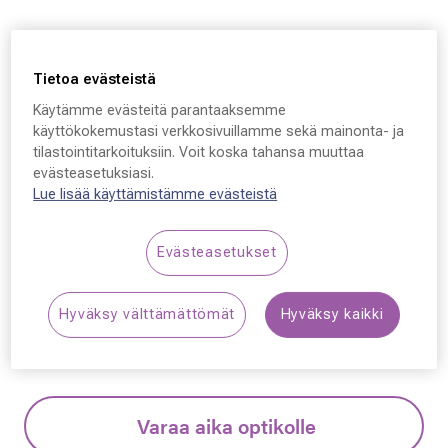
Mulberry
Mulberry VML175,
Tietoa evästeistä
col.0P82 53 - 16 - 140
Käytämme evästeitä parantaaksemme
käyttökokemustasi verkkosivuillamme sekä mainonta- ja
tilastointitarkoituksiin. Voit koska tahansa muuttaa
154,50 €
evästeasetuksiasi.
Hinta alennettu
Alennettu hinta
309,00 €
Lue lisää käyttämistämme evästeistä
Alin hinta 30 päivän aikana ennen alennusta: 309,00 €
(+100 %)
Evästeasetukset
Synttäriale! Kaikki silmälasit –50 % sisältäen
Hyväksy välttämättömät
Hyväksy kaikki
linssit ja kehykset.
Lue lisää!
Varaa aika optikolle