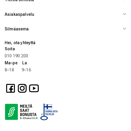
Asiakaspalvelu
Silmäasema
Hei, ota yhteyttä
Soita
010 190 200
Ma–pe La
8–18 9–16