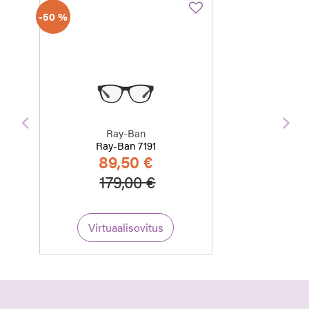
-50 %
Edellinen
Seu
Ray-Ban
Ray-Ban 7191
89,50 €
Hinta alennettu
Alennettu hinta
179,00 €
Virtuaalisovitus