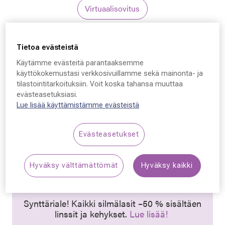
Virtuaalisovitus
Tietoa evästeistä
Käytämme evästeitä parantaaksemme
käyttökokemustasi verkkosivuillamme sekä mainonta- ja
tilastointitarkoituksiin. Voit koska tahansa muuttaa
Ray-Ban 3690V, 2509
evästeasetuksiasi.
53 - 21 - 145
Lue lisää käyttämistämme evästeistä
89,50 €
Evästeasetukset
Hinta alennettu
Alennettu hinta
179,00 €
Alin hinta 30 päivän aikana ennen alennusta: 179,00 €
Hyväksy välttämättömät
Hyväksy kaikki
(+100 %)
Synttäriale! Kaikki silmälasit –50 % sisältäen
linssit ja kehykset.
Lue lisää!