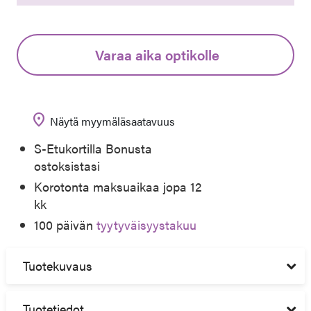
Varaa aika optikolle
location_on
Näytä myymäläsaatavuus
S-Etukortilla Bonusta
ostoksistasi
Korotonta maksuaikaa jopa 12
kk
100 päivän
tyytyväisyystakuu
Tuotekuvaus
Tuotetiedot